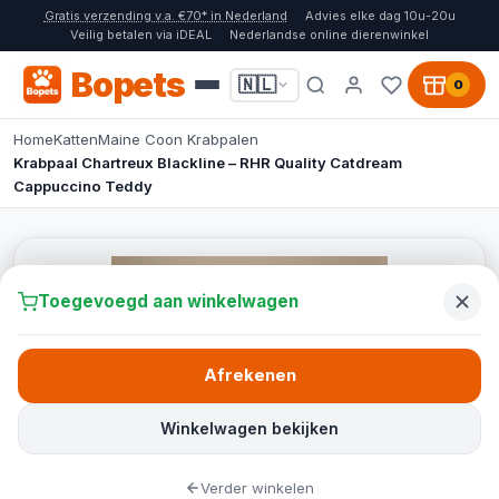
Gratis verzending v.a. €70* in Nederland
Advies elke dag 10u-20u
Veilig betalen via iDEAL
Nederlandse online dierenwinkel
Bopets
🇳🇱
0
Home
Katten
Maine Coon Krabpalen
Krabpaal Chartreux Blackline – RHR Quality Catdream
Cappuccino Teddy
Toegevoegd aan winkelwagen
Afrekenen
Winkelwagen bekijken
Verder winkelen