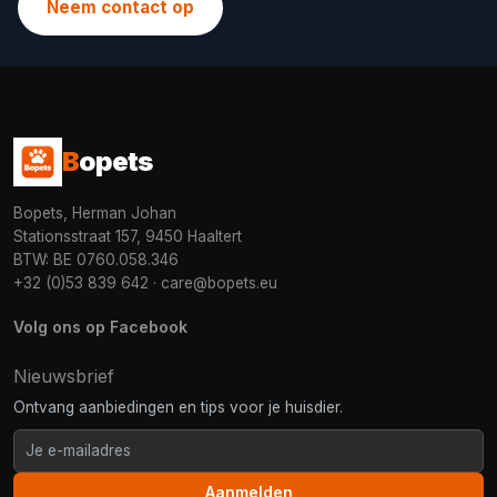
Neem contact op
B
opets
Bopets, Herman Johan
Stationsstraat 157, 9450 Haaltert
BTW: BE 0760.058.346
+32 (0)53 839 642
·
care@bopets.eu
Volg ons op Facebook
Nieuwsbrief
Ontvang aanbiedingen en tips voor je huisdier.
Aanmelden