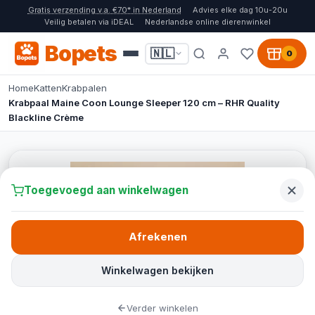
Gratis verzending v.a. €70* in Nederland
Advies elke dag 10u-20u
Veilig betalen via iDEAL
Nederlandse online dierenwinkel
Bopets
🇳🇱
0
Home
Katten
Krabpalen
Krabpaal Maine Coon Lounge Sleeper 120 cm – RHR Quality
Blackline Crème
Toegevoegd aan winkelwagen
Afrekenen
Winkelwagen bekijken
Verder winkelen