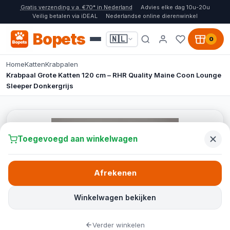
Gratis verzending v.a. €70* in Nederland
Advies elke dag 10u-20u
Veilig betalen via iDEAL
Nederlandse online dierenwinkel
Bopets
🇳🇱
0
Home
Katten
Krabpalen
Krabpaal Grote Katten 120 cm – RHR Quality Maine Coon Lounge
Sleeper Donkergrijs
Toegevoegd aan winkelwagen
Afrekenen
Winkelwagen bekijken
Verder winkelen