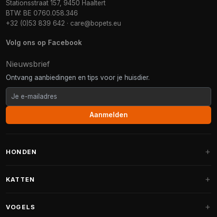
Stationsstraat 157, 9450 Haaltert
BTW: BE 0760.058.346
+32 (0)53 839 642
·
care@bopets.eu
Volg ons op Facebook
Nieuwsbrief
Ontvang aanbiedingen en tips voor je huisdier.
Aanmelden
HONDEN
Hondenmanden
KATTEN
Hondenkussens
Krabpalen
VOGELS
Fantail hondenmanden