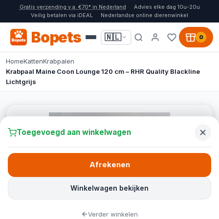
Gratis verzending v.a. €70* in Nederland
Advies elke dag 10u-20u
Veilig betalen via iDEAL
Nederlandse online dierenwinkel
Bopets
🇳🇱
0
Home
Katten
Krabpalen
Krabpaal Maine Coon Lounge 120 cm – RHR Quality Blackline
Lichtgrijs
Toegevoegd aan winkelwagen
Afrekenen
Winkelwagen bekijken
Verder winkelen