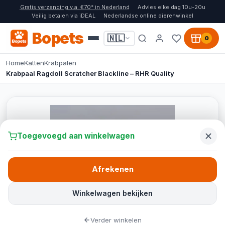
Gratis verzending v.a. €70* in Nederland
Advies elke dag 10u-20u
Veilig betalen via iDEAL
Nederlandse online dierenwinkel
Bopets
🇳🇱
0
Home
Katten
Krabpalen
Krabpaal Ragdoll Scratcher Blackline – RHR Quality
Toegevoegd aan winkelwagen
Afrekenen
Winkelwagen bekijken
Verder winkelen