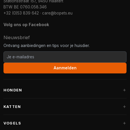
Stationsstraat 157, 9450 Haaltert
BTW: BE 0760.058.346
+32 (0)53 839 642
·
care@bopets.eu
Volg ons op Facebook
Nieuwsbrief
Ontvang aanbiedingen en tips voor je huisdier.
Aanmelden
HONDEN
Hondenmanden
KATTEN
Hondenkussens
Krabpalen
VOGELS
Fantail hondenmanden