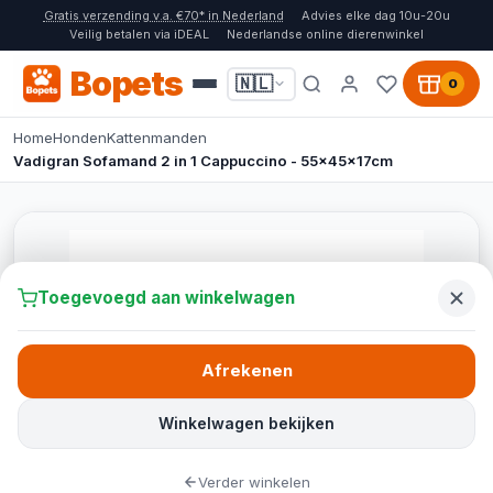
Gratis verzending v.a. €70* in Nederland
Advies elke dag 10u-20u
Veilig betalen via iDEAL
Nederlandse online dierenwinkel
Bopets
🇳🇱
0
Home
Honden
Kattenmanden
Vadigran Sofamand 2 in 1 Cappuccino - 55x45x17cm
Toegevoegd aan winkelwagen
Afrekenen
Winkelwagen bekijken
Verder winkelen