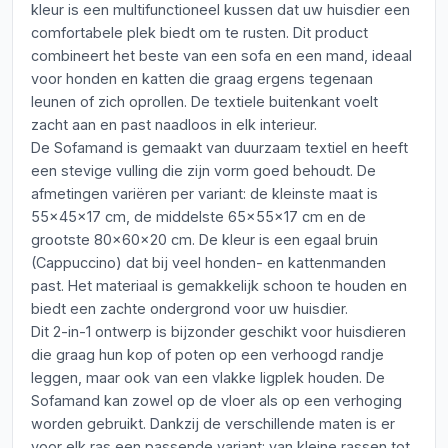
kleur is een multifunctioneel kussen dat uw huisdier een
comfortabele plek biedt om te rusten. Dit product
combineert het beste van een sofa en een mand, ideaal
voor honden en katten die graag ergens tegenaan
leunen of zich oprollen. De textiele buitenkant voelt
zacht aan en past naadloos in elk interieur.
De Sofamand is gemaakt van duurzaam textiel en heeft
een stevige vulling die zijn vorm goed behoudt. De
afmetingen variëren per variant: de kleinste maat is
55x45x17 cm, de middelste 65x55x17 cm en de
grootste 80x60x20 cm. De kleur is een egaal bruin
(Cappuccino) dat bij veel honden- en kattenmanden
past. Het materiaal is gemakkelijk schoon te houden en
biedt een zachte ondergrond voor uw huisdier.
Dit 2-in-1 ontwerp is bijzonder geschikt voor huisdieren
die graag hun kop of poten op een verhoogd randje
leggen, maar ook van een vlakke ligplek houden. De
Sofamand kan zowel op de vloer als op een verhoging
worden gebruikt. Dankzij de verschillende maten is er
voor elk ras een passende variant: van kleine rassen tot