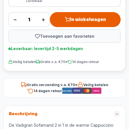
Leverbaar
−
+
In winkelwagen
Toevoegen aan favorieten
Leverbaar: levertijd 2-5 werkdagen
Veilig betalen
Gratis v.a. €70*
14 dagen retour
Gratis verzending v.a. €70*
Veilig betalen
14 dagen retour
VISA
Bancontact
iDEAL
Beschrijving
De Vadigran Sofamand 2 in 1 in de warme Cappuccino