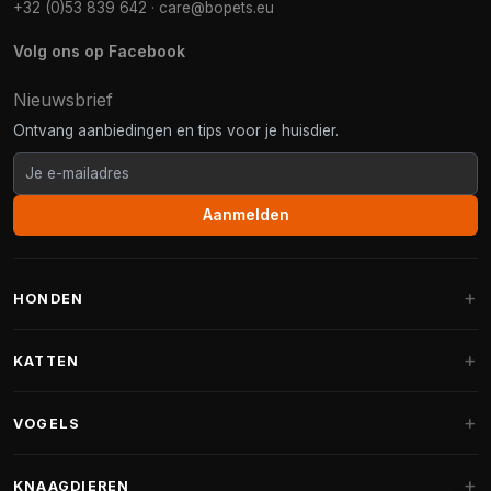
+32 (0)53 839 642
·
care@bopets.eu
Volg ons op Facebook
Nieuwsbrief
Ontvang aanbiedingen en tips voor je huisdier.
Aanmelden
HONDEN
Hondenmanden
KATTEN
Hondenkussens
Krabpalen
VOGELS
Fantail hondenmanden
Krabpaal grote katten
Hondenvoer
Parkieten
KNAAGDIEREN