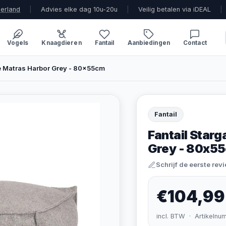
derland
|
Advies elke dag 10u-20u
|
Veilig betalen via iDEAL
|
Vogels
Knaagdieren
Fantail
Aanbiedingen
Contact
e Matras Harbor Grey - 80x55cm
Fantail
Fantail Star
Grey - 80x5
Schrijf de eerste rev
€104,99
incl. BTW · Artikelnu