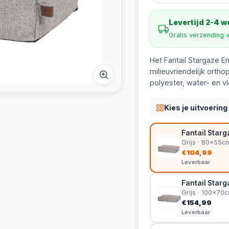
Levertijd 2-4 
Gratis verzending 
Het Fantail Stargaze E
milieuvriendelijk ort
polyester, water- en 
Kies je uitvoering
Fantail Star
Grijs · 80x55c
€104,99
Leverbaar
Fantail Star
Grijs · 100x70
€154,99
Leverbaar