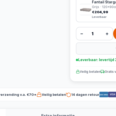
Fantail Star
Grijs · 120x90
€204,99
Leverbaar
−
+
Leverbaar: levertij
Veilig betalen
Gratis 
verzending v.a. €70*
Veilig betalen
14 dagen retour
VISA
Bancontact
Extra informatie