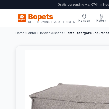
Gratis verzending v.a. €70* in Ne
Bopets
Honden
Katten
DE DIERENWINKEL VOOR IEDEREEN
Home
/
Fantail
/
Hondenkussens
/
Fantail Stargaze Enduranc