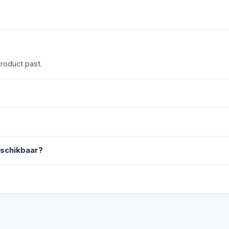
product past.
eschikbaar?