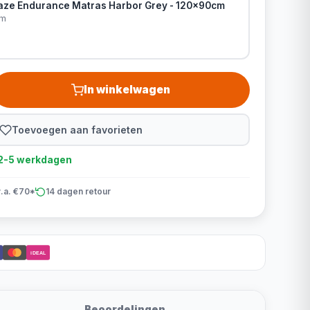
gaze Endurance Matras Harbor Grey - 120x90cm
cm
In winkelwagen
Toevoegen aan favorieten
d 2-5 werkdagen
v.a. €70*
14 dagen retour
iDEAL
Beoordelingen