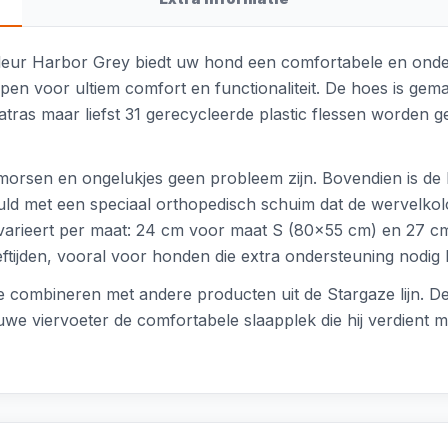
leur Harbor Grey biedt uw hond een comfortabele en onder
rpen voor ultiem comfort en functionaliteit. De hoes is g
atras maar liefst 31 gerecycleerde plastic flessen worden ge
 morsen en ongelukjes geen probleem zijn. Bovendien is d
uld met een speciaal orthopedisch schuim dat de wervelko
s varieert per maat: 24 cm voor maat S (80x55 cm) en 27 
eftijden, vooral voor honden die extra ondersteuning nodig
 combineren met andere producten uit de Stargaze lijn. D
ouwe viervoeter de comfortabele slaapplek die hij verdient