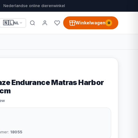
Nederlandse online dierenwinkel
🇳🇱
Winkelwagen
NL
0
gaze Endurance Matras Harbor
5cm
iew
mmer:
18055