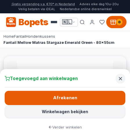
Gratis verzending v.a. €70* in Nederland
Advies elke dag 10u-20u
Veilig betalen via iDEAL
Nederlandse online dierenwinkel
Bopets
🇳🇱
0
Home
Fantail
Hondenkussens
Fantail Mellow Matras Stargaze Emerald Green - 80x55cm
Toegevoegd aan winkelwagen
Afrekenen
Winkelwagen bekijken
Verder winkelen