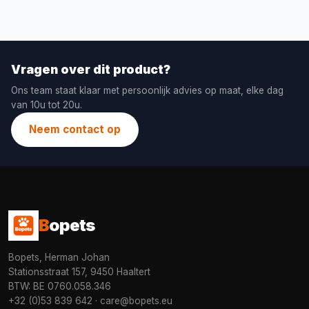
Vragen over dit product?
Ons team staat klaar met persoonlijk advies op maat, elke dag
van 10u tot 20u.
Neem contact op
B
opets
Bopets, Herman Johan
Stationsstraat 157, 9450 Haaltert
BTW: BE 0760.058.346
+32 (0)53 839 642
·
care@bopets.eu