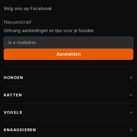
Volg ons op Facebook
Nieuwsbrief
Ontvang aanbiedingen en tips voor je huisdier.
Aanmelden
HONDEN
Hondenmanden
KATTEN
Hondenkussens
Krabpalen
VOGELS
Fantail hondenmanden
Krabpaal grote katten
Hondenvoer
Parkieten
KNAAGDIEREN
Krabpalen voor Maine Coon