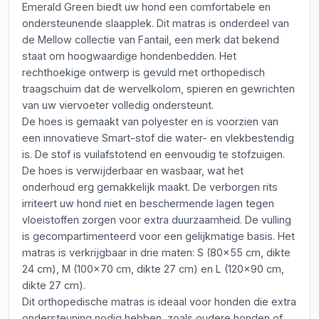
Emerald Green biedt uw hond een comfortabele en
ondersteunende slaapplek. Dit matras is onderdeel van
de Mellow collectie van Fantail, een merk dat bekend
staat om hoogwaardige hondenbedden. Het
rechthoekige ontwerp is gevuld met orthopedisch
traagschuim dat de wervelkolom, spieren en gewrichten
van uw viervoeter volledig ondersteunt.
De hoes is gemaakt van polyester en is voorzien van
een innovatieve Smart-stof die water- en vlekbestendig
is. De stof is vuilafstotend en eenvoudig te stofzuigen.
De hoes is verwijderbaar en wasbaar, wat het
onderhoud erg gemakkelijk maakt. De verborgen rits
irriteert uw hond niet en beschermende lagen tegen
vloeistoffen zorgen voor extra duurzaamheid. De vulling
is gecompartimenteerd voor een gelijkmatige basis. Het
matras is verkrijgbaar in drie maten: S (80x55 cm, dikte
24 cm), M (100x70 cm, dikte 27 cm) en L (120x90 cm,
dikte 27 cm).
Dit orthopedische matras is ideaal voor honden die extra
ondersteuning nodig hebben, zoals oudere honden of