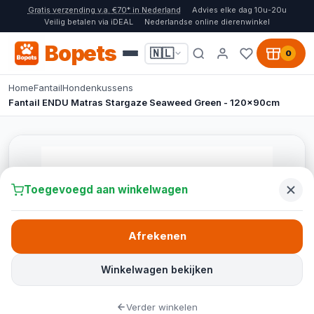
Gratis verzending v.a. €70* in Nederland
Advies elke dag 10u-20u
Veilig betalen via iDEAL
Nederlandse online dierenwinkel
Bopets
🇳🇱
0
Home
Fantail
Hondenkussens
Fantail ENDU Matras Stargaze Seaweed Green - 120x90cm
Toegevoegd aan winkelwagen
Afrekenen
Winkelwagen bekijken
Verder winkelen