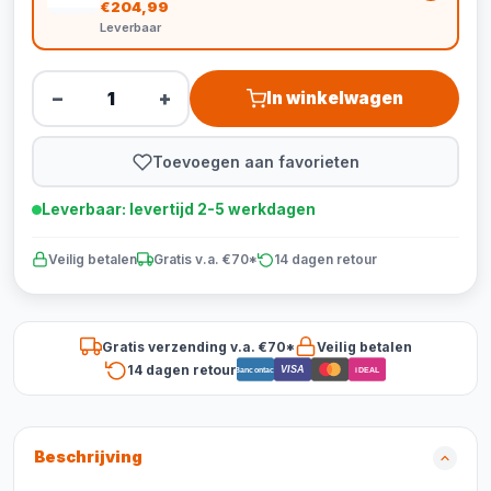
€204,99
Leverbaar
−
+
In winkelwagen
Toevoegen aan favorieten
Leverbaar: levertijd 2-5 werkdagen
Veilig betalen
Gratis v.a. €70*
14 dagen retour
Gratis verzending v.a. €70*
Veilig betalen
14 dagen retour
VISA
Bancontact
iDEAL
Beschrijving