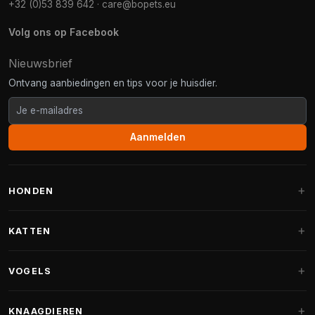
+32 (0)53 839 642
·
care@bopets.eu
Volg ons op Facebook
Nieuwsbrief
Ontvang aanbiedingen en tips voor je huisdier.
Aanmelden
HONDEN
Hondenmanden
KATTEN
Hondenkussens
Krabpalen
VOGELS
Fantail hondenmanden
Krabpaal grote katten
Hondenvoer
Parkieten
KNAAGDIEREN