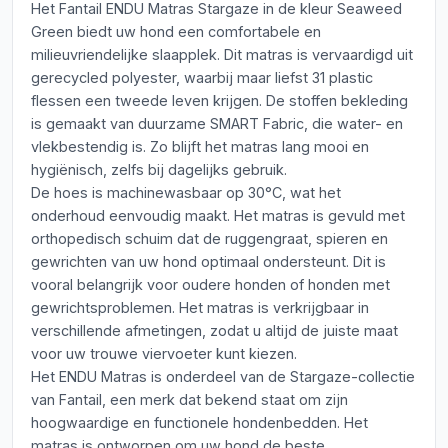
Het Fantail ENDU Matras Stargaze in de kleur Seaweed
Green biedt uw hond een comfortabele en
milieuvriendelijke slaapplek. Dit matras is vervaardigd uit
gerecycled polyester, waarbij maar liefst 31 plastic
flessen een tweede leven krijgen. De stoffen bekleding
is gemaakt van duurzame SMART Fabric, die water- en
vlekbestendig is. Zo blijft het matras lang mooi en
hygiënisch, zelfs bij dagelijks gebruik.
De hoes is machinewasbaar op 30°C, wat het
onderhoud eenvoudig maakt. Het matras is gevuld met
orthopedisch schuim dat de ruggengraat, spieren en
gewrichten van uw hond optimaal ondersteunt. Dit is
vooral belangrijk voor oudere honden of honden met
gewrichtsproblemen. Het matras is verkrijgbaar in
verschillende afmetingen, zodat u altijd de juiste maat
voor uw trouwe viervoeter kunt kiezen.
Het ENDU Matras is onderdeel van de Stargaze-collectie
van Fantail, een merk dat bekend staat om zijn
hoogwaardige en functionele hondenbedden. Het
matras is ontworpen om uw hond de beste