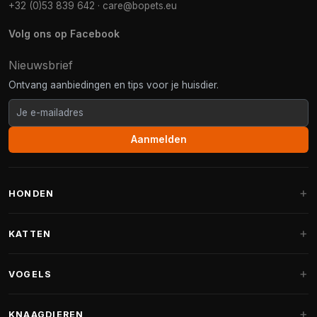
+32 (0)53 839 642
·
care@bopets.eu
Volg ons op Facebook
Nieuwsbrief
Ontvang aanbiedingen en tips voor je huisdier.
Aanmelden
HONDEN
Hondenmanden
KATTEN
Hondenkussens
Krabpalen
VOGELS
Fantail hondenmanden
Krabpaal grote katten
Hondenvoer
Parkieten
KNAAGDIEREN