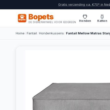
Gratis verzending v.a. €70* in Ne
Bopets
Honden
Katten
DE DIERENWINKEL VOOR IEDEREEN
Home
/
Fantail
/
Hondenkussens
/
Fantail Mellow Matras Sta