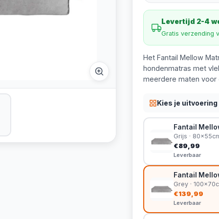
Levertijd 2-4 
Gratis verzending 
Het Fantail Mellow Mat
hondenmatras met vlek
meerdere maten voor o
Kies je uitvoering
Fantail Mello
Grijs · 80x55c
€89,99
Leverbaar
Fantail Mell
Grey · 100x70
€139,99
Leverbaar