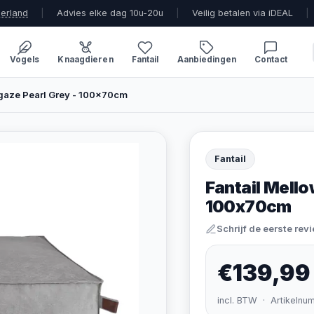
derland
|
Advies elke dag 10u-20u
|
Veilig betalen via iDEAL
|
Vogels
Knaagdieren
Fantail
Aanbiedingen
Contact
rgaze Pearl Grey - 100x70cm
Fantail
Fantail Mello
100x70cm
Schrijf de eerste rev
€139,99
incl. BTW · Artikelnu