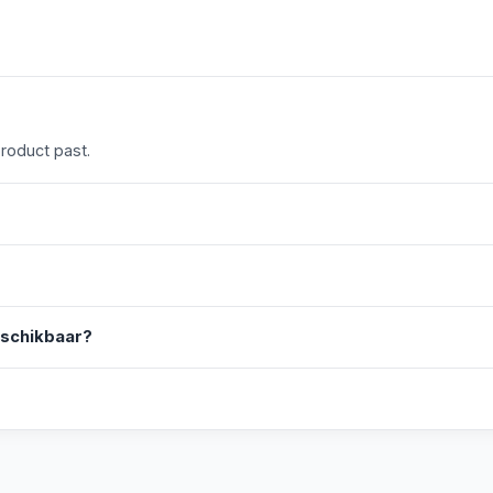
product past.
eschikbaar?