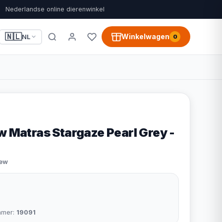
Nederlandse online dierenwinkel
🇳🇱
Winkelwagen
NL
0
w Matras Stargaze Pearl Grey -
iew
mmer:
19091