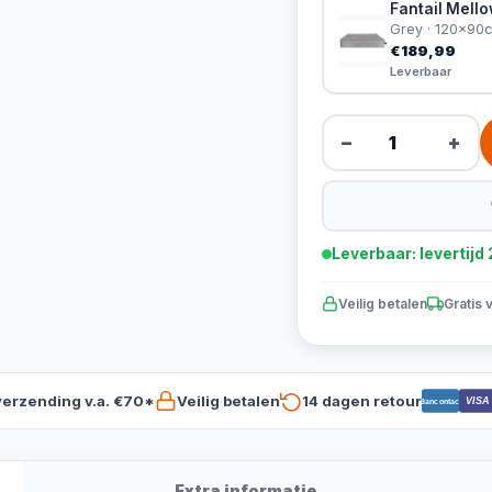
Fantail Mell
Grey · 120x90
€189,99
Leverbaar
−
+
Leverbaar: levertij
Veilig betalen
Gratis 
verzending v.a. €70*
Veilig betalen
14 dagen retour
VISA
Bancontact
Extra informatie