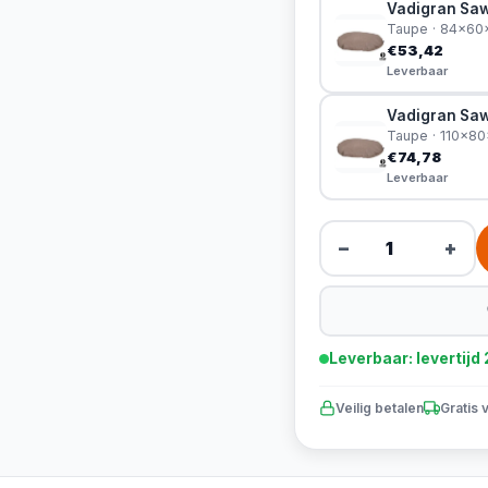
Vadigran Sa
Taupe · 84x6
€53,42
Leverbaar
Vadigran Saw
Taupe · 110x8
€74,78
Leverbaar
−
+
Leverbaar: levertij
Veilig betalen
Gratis 