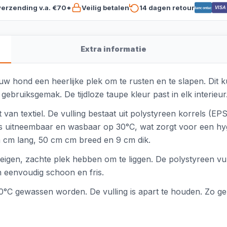
verzending v.a. €70*
Veilig betalen
14 dagen retour
VISA
Bancontact
Extra informatie
w hond een heerlijke plek om te rusten en te slapen. Dit k
bruiksgemak. De tijdloze taupe kleur past in elk interieur
an textiel. De vulling bestaat uit polystyreen korrels (EP
s uitneembaar en wasbaar op 30°C, wat zorgt voor een hyg
cm cm lang, 50 cm cm breed en 9 cm dik.
eigen, zachte plek hebben om te liggen. De polystyreen vull
n eenvoudig schoon en fris.
0°C gewassen worden. De vulling is apart te houden. Zo g