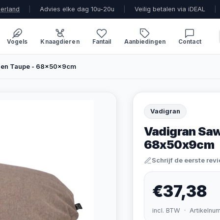
derland
|
Advies elke dag 10u-20u
|
Veilig betalen via iDEAL
|
Vogels
Knaagdieren
Fantail
Aanbiedingen
Contact
sen Taupe - 68x50x9cm
Vadigran
Vadigran Saw
68x50x9cm
Schrijf de eerste rev
€37,38
incl. BTW · Artikelnu