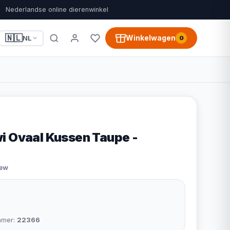
Nederlandse online dierenwinkel
🇳🇱
Winkelwagen
NL
0
i Ovaal Kussen Taupe -
iew
mmer:
22366