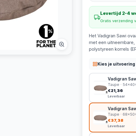
Levertijd 2-4 
Gratis verzending 
Het Vadigran Sawi ova
met een uitneembare, 
polystyreen korrels (E
Kies je uitvoering
Vadigran Saw
Taupe · 54x4
€21,36
Leverbaar
Vadigran Saw
Taupe · 68x5
€37,38
Leverbaar