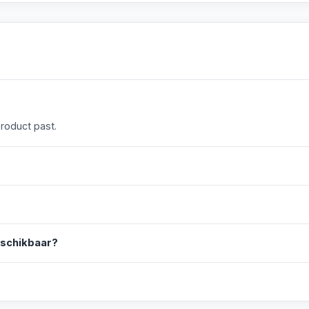
product past.
eschikbaar?