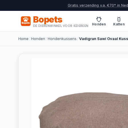
Gratis verzending v.a. €70* in Ne
Bopets
Honden
Katten
DE DIERENWINKEL VOOR IEDEREEN
Home
/
Honden
/
Hondenkussens
/
Vadigran Sawi Ovaal Kus