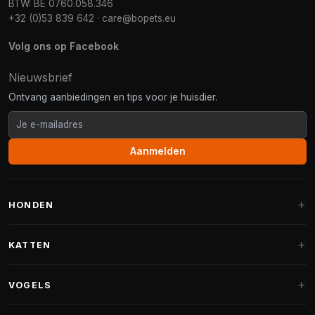
BTW: BE 0760.058.346
+32 (0)53 839 642
·
care@bopets.eu
Volg ons op Facebook
Nieuwsbrief
Ontvang aanbiedingen en tips voor je huisdier.
Aanmelden
HONDEN
Hondenmanden
KATTEN
Hondenkussens
Krabpalen
VOGELS
Fantail hondenmanden
Krabpaal grote katten