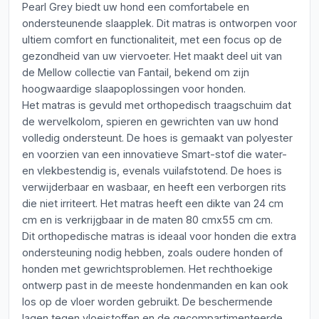
Pearl Grey biedt uw hond een comfortabele en
ondersteunende slaapplek. Dit matras is ontworpen voor
ultiem comfort en functionaliteit, met een focus op de
gezondheid van uw viervoeter. Het maakt deel uit van
de Mellow collectie van Fantail, bekend om zijn
hoogwaardige slaapoplossingen voor honden.
Het matras is gevuld met orthopedisch traagschuim dat
de wervelkolom, spieren en gewrichten van uw hond
volledig ondersteunt. De hoes is gemaakt van polyester
en voorzien van een innovatieve Smart-stof die water-
en vlekbestendig is, evenals vuilafstotend. De hoes is
verwijderbaar en wasbaar, en heeft een verborgen rits
die niet irriteert. Het matras heeft een dikte van 24 cm
cm en is verkrijgbaar in de maten 80 cmx55 cm cm.
Dit orthopedische matras is ideaal voor honden die extra
ondersteuning nodig hebben, zoals oudere honden of
honden met gewrichtsproblemen. Het rechthoekige
ontwerp past in de meeste hondenmanden en kan ook
los op de vloer worden gebruikt. De beschermende
lagen tegen vloeistoffen en de gecompartimenteerde