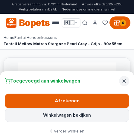
Gratis verzending v.a. €70* in Nederland
Advies elke dag 10u-20u
Veilig betalen via iDEAL
Nederlandse online dierenwinkel
Bopets
🇳🇱
0
Home
Fantail
Hondenkussens
Fantail Mellow Matras Stargaze Pearl Grey - Grijs - 80x55cm
Toegevoegd aan winkelwagen
Afrekenen
Winkelwagen bekijken
Verder winkelen