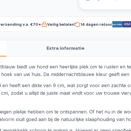
verzending v.a. €70*
Veilig betalen
14 dagen retour
VISA
Bancontact
Extra informatie
lauw biedt uw hond een heerlijke plek om te rusten en te 
hoek van uw huis. De middernachtblauwe kleur geeft een stijlv
al en heeft een dikte van 9 cm, wat zorgt voor een zachte
m, zodat u altijd de juiste maat vindt voor uw trouwe vierv
n eigen plekje hebben om te ontspannen. Of het nu in de wo
vorm sluit goed aan bij de natuurlijke slaaphouding van h
 gemakkelijk schoon te maken is. Hoewel er geen specifiek 