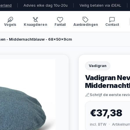
derland
|
Advies elke dag 10u-20u
|
Veilig betalen via iDEAL
|
Vogels
Knaagdieren
Fantail
Aanbiedingen
Contact
sen - Middernachtblauw - 68x50x9cm
Vadigran
Vadigran Nev
Middernacht
Schrijf de eerste rev
€37,38
incl. BTW · Artikelnu