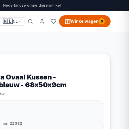
Nederlandse online dierenwinkel
🇳🇱
Winkelwagen
NL
0
a Ovaal Kussen -
blauw - 68x50x9cm
iew
mmer:
22382