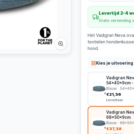
Levertijd 2-4 
Gratis verzending 
Het Vadigran Neva ova
textielen hondenkussen
hond.
Kies je uitvoering
Vadigran Nev
54x40x9cm -
Blauw · 54x40
€21,36
Leverbaar
Vadigran Nev
68x50x9cm
Blauw · 68x50
€37,38