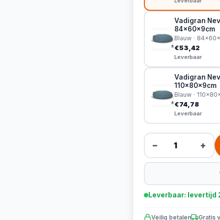
Leverbaar
Vadigran Nev
84x60x9cm
Blauw · 84x60
€53,42
Leverbaar
Vadigran Nev
110x80x9cm
Blauw · 110x8
€74,78
Leverbaar
−
+
Leverbaar: levertij
Veilig betalen
Gratis 