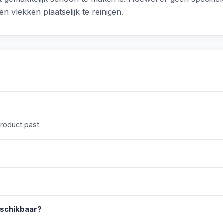
n vlekken plaatselijk te reinigen.
product past.
eschikbaar?