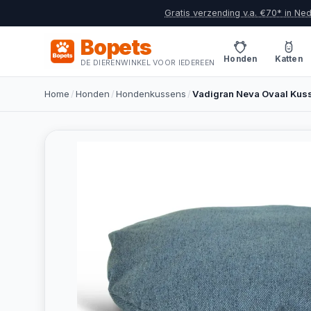
Gratis verzending v.a. €70* in Ne
Bopets
Honden
Katten
DE DIERENWINKEL VOOR IEDEREEN
Home
/
Honden
/
Hondenkussens
/
Vadigran Neva Ovaal Kus