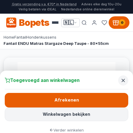
Gratis verzending v.a. €70* in Nederland
Advies elke dag 10u-20u
Veilig betalen via iDEAL
Nederlandse online dierenwinkel
Bopets
🇳🇱
0
Home
Fantail
Hondenkussens
Fantail ENDU Matras Stargaze Deep Taupe - 80x55cm
Toegevoegd aan winkelwagen
Afrekenen
Winkelwagen bekijken
Verder winkelen