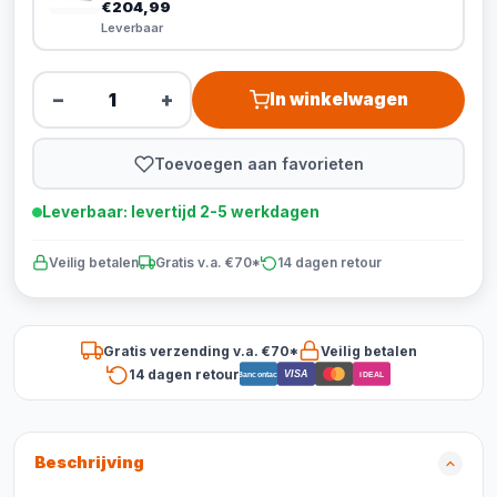
€204,99
Leverbaar
−
+
In winkelwagen
Toevoegen aan favorieten
Leverbaar: levertijd 2-5 werkdagen
Veilig betalen
Gratis v.a. €70*
14 dagen retour
Gratis verzending v.a. €70*
Veilig betalen
14 dagen retour
VISA
Bancontact
iDEAL
Beschrijving