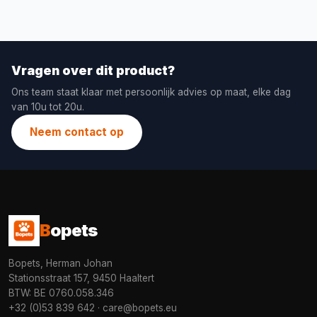
Vragen over dit product?
Ons team staat klaar met persoonlijk advies op maat, elke dag
van 10u tot 20u.
Neem contact op
B
opets
Bopets, Herman Johan
Stationsstraat 157, 9450 Haaltert
BTW: BE 0760.058.346
+32 (0)53 839 642
·
care@bopets.eu