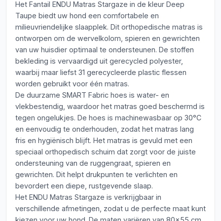
Het Fantail ENDU Matras Stargaze in de kleur Deep
Taupe biedt uw hond een comfortabele en
milieuvriendelijke slaapplek. Dit orthopedische matras is
ontworpen om de wervelkolom, spieren en gewrichten
van uw huisdier optimaal te ondersteunen. De stoffen
bekleding is vervaardigd uit gerecycled polyester,
waarbij maar liefst 31 gerecycleerde plastic flessen
worden gebruikt voor één matras.
De duurzame SMART Fabric hoes is water- en
vlekbestendig, waardoor het matras goed beschermd is
tegen ongelukjes. De hoes is machinewasbaar op 30°C
en eenvoudig te onderhouden, zodat het matras lang
fris en hygiënisch blijft. Het matras is gevuld met een
speciaal orthopedisch schuim dat zorgt voor de juiste
ondersteuning van de ruggengraat, spieren en
gewrichten. Dit helpt drukpunten te verlichten en
bevordert een diepe, rustgevende slaap.
Het ENDU Matras Stargaze is verkrijgbaar in
verschillende afmetingen, zodat u de perfecte maat kunt
kiezen voor uw hond. De maten variëren van 80x55 cm