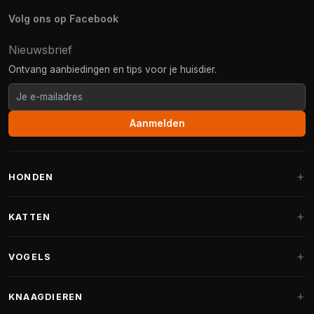
Volg ons op Facebook
Nieuwsbrief
Ontvang aanbiedingen en tips voor je huisdier.
Aanmelden
HONDEN
Hondenmanden
KATTEN
Hondenkussens
Krabpalen
VOGELS
Fantail hondenmanden
Krabpaal grote katten
Hondenvoer
Parkieten
KNAAGDIEREN
Krabpalen voor Maine Coon
Hondensnoepjes & Snacks