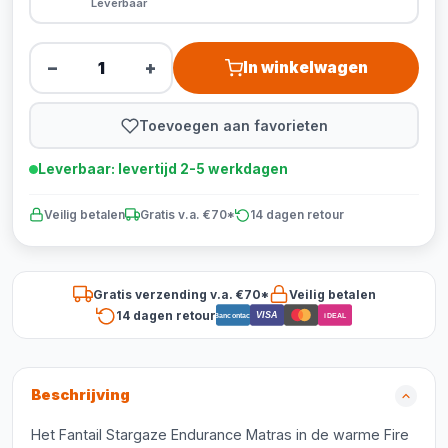
Leverbaar
−
+
In winkelwagen
Toevoegen aan favorieten
Leverbaar: levertijd 2-5 werkdagen
Veilig betalen
Gratis v.a. €70*
14 dagen retour
Gratis verzending v.a. €70*
Veilig betalen
14 dagen retour
VISA
Bancontact
iDEAL
Beschrijving
Het Fantail Stargaze Endurance Matras in de warme Fire