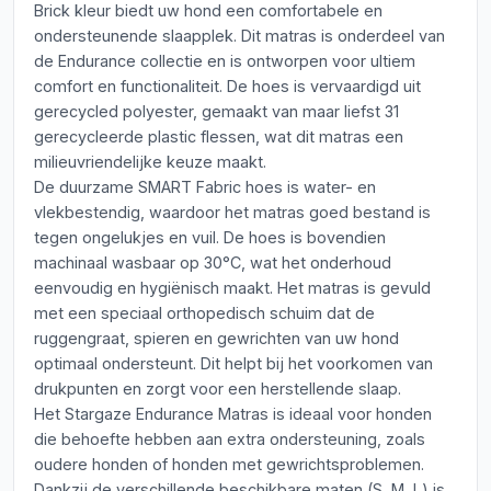
Brick kleur biedt uw hond een comfortabele en
ondersteunende slaapplek. Dit matras is onderdeel van
de Endurance collectie en is ontworpen voor ultiem
comfort en functionaliteit. De hoes is vervaardigd uit
gerecycled polyester, gemaakt van maar liefst 31
gerecycleerde plastic flessen, wat dit matras een
milieuvriendelijke keuze maakt.
De duurzame SMART Fabric hoes is water- en
vlekbestendig, waardoor het matras goed bestand is
tegen ongelukjes en vuil. De hoes is bovendien
machinaal wasbaar op 30°C, wat het onderhoud
eenvoudig en hygiënisch maakt. Het matras is gevuld
met een speciaal orthopedisch schuim dat de
ruggengraat, spieren en gewrichten van uw hond
optimaal ondersteunt. Dit helpt bij het voorkomen van
drukpunten en zorgt voor een herstellende slaap.
Het Stargaze Endurance Matras is ideaal voor honden
die behoefte hebben aan extra ondersteuning, zoals
oudere honden of honden met gewrichtsproblemen.
Dankzij de verschillende beschikbare maten (S, M, L) is