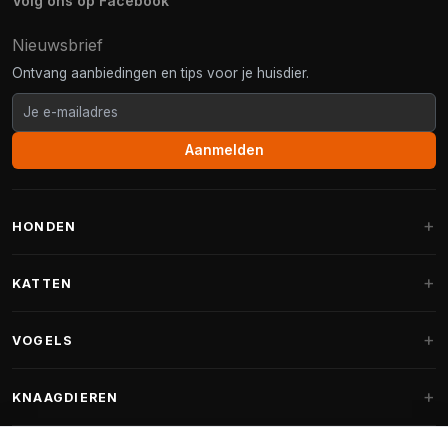
Volg ons op Facebook
Nieuwsbrief
Ontvang aanbiedingen en tips voor je huisdier.
Aanmelden
HONDEN
Hondenmanden
KATTEN
Hondenkussens
Krabpalen
VOGELS
Fantail hondenmanden
Krabpaal grote katten
Hondenvoer
Parkieten
KNAAGDIEREN
Krabpalen voor Maine Coon
Hondensnoepjes & Snacks
Vogelvoer binnenvogels
Krabpaal onderdelen
Konijnenvoer