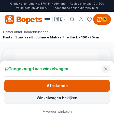
Gratis verzending v.a. €70* in Nederland
Advies elke dag 10u-20u
Veilig betalen via iDEAL
Nederlandse online dierenwinkel
Bopets
🇳🇱
0
Home
Fantail
Hondenkussens
Fantail Stargaze Endurance Matras Fire Brick - 100x70cm
Toegevoegd aan winkelwagen
Afrekenen
Winkelwagen bekijken
Verder winkelen