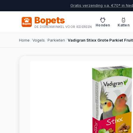
Gratis verzending v.a. €70* in Ne
Bopets
Honden
Katten
DE DIERENWINKEL VOOR IEDEREEN
Home
/
Vogels
/
Parkieten
/
Vadigran Stixx Grote Parkiet Fruit