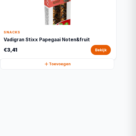
SNACKS
Vadigran Stixx Papegaai Noten&fruit
€3,41
Bekijk
Toevoegen