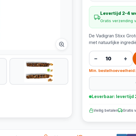
Levertijd 2-4 
Gratis verzending 
De Vadigran Stixx Grot
met natuurlijke ingred
−
+
Min. bestelhoeveelheid:
Leverbaar: levertij
Veilig betalen
Gratis 