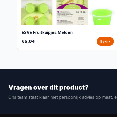
ESVE Fruitkuipjes Meloen
€5,04
Bekijk
Vragen over dit product?
Ons team staat klaar met persoonlijk advies op maat, e