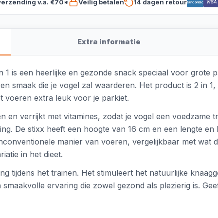
verzending v.a. €70*
Veilig betalen
14 dagen retour
VISA
Bancontact
Extra informatie
in 1 is een heerlijke en gezonde snack speciaal voor grote 
n smaak die je vogel zal waarderen. Het product is 2 in 1
et voeren extra leuk voor je parkiet.
n en verrijkt met vitamines, zodat je vogel een voedzame tr
ing. De stixx heeft een hoogte van 16 cm en een lengte en
onconventionele manier van voeren, vergelijkbaar met wat d
atie in het dieet.
ng tijdens het trainen. Het stimuleert het natuurlijke knaag
n smaakvolle ervaring die zowel gezond als plezierig is. Gee