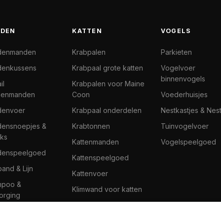
DEN
KATTEN
VOGELS
denmanden
Krabpalen
Parkieten
enkussens
Krabpaal grote katten
Vogelvoer
binnenvogels
il
Krabpalen voor Maine
denmanden
Coon
Voederhuisjes
denvoer
Krabpaal onderdelen
Nestkastjes & Nes
ensnoepjes &
Krabtonnen
Tuinvogelvoer
ks
Kattenmanden
Vogelspeelgoed
denspeelgoed
Kattenspeelgoed
band & Lijn
Kattenvoer
mpoo &
Klimwand voor katten
orging