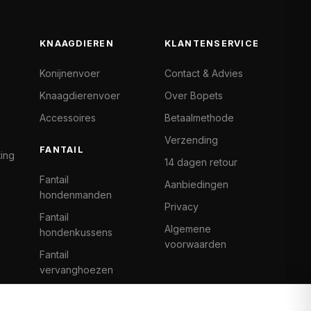
KNAAGDIEREN
KLANTENSERVICE
Konijnenvoer
Contact & Advies
Knaagdierenvoer
Over Bopets
Accessoires
Betaalmethode
Verzending
FANTAIL
ting
14 dagen retour
Fantail
Aanbiedingen
hondenmanden
Privacy
Fantail
Algemene
hondenkussens
voorwaarden
Fantail
vervanghoezen
Cat Climb Fantail