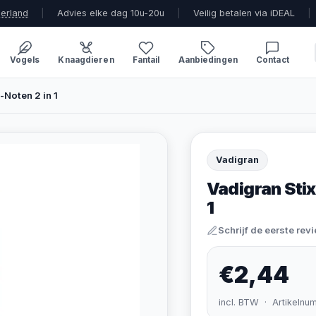
derland
|
Advies elke dag 10u-20u
|
Veilig betalen via iDEAL
|
Vogels
Knaagdieren
Fantail
Aanbiedingen
Contact
-Noten 2 in 1
Vadigran
Vadigran Stix
1
Schrijf de eerste rev
€2,44
incl. BTW · Artikelnu