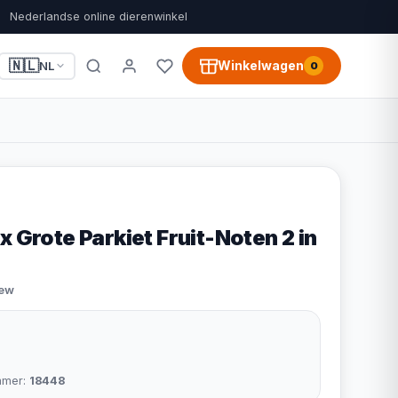
Nederlandse online dierenwinkel
🇳🇱
Winkelwagen
NL
0
x Grote Parkiet Fruit-Noten 2 in
iew
mmer:
18448