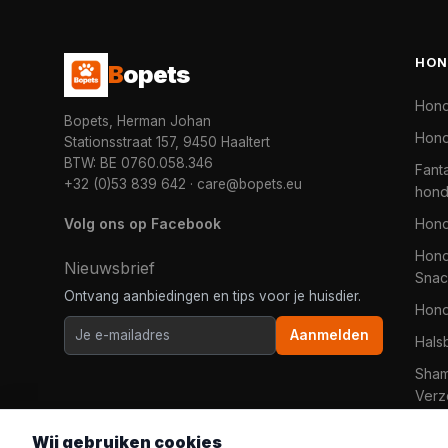
HON
B
opets
Hon
Bopets, Herman Johan
Hond
Stationsstraat 157, 9450 Haaltert
BTW: BE 0760.058.346
Fanta
+32 (0)53 839 642
·
care@bopets.eu
hon
Volg ons op Facebook
Hon
Hond
Nieuwsbrief
Snac
Ontvang aanbiedingen en tips voor je huisdier.
Hon
Aanmelden
Hals
Sha
Verz
Wij gebruiken cookies