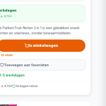
werkdagen
v.a. €70*
e Parkiet Fruit-Noten 2 in 1 is een gebakken snack
iënten en vitamines, zonder bewaarmiddelen.
In winkelwagen
 10 stuks
Toevoegen aan favorieten
d 2-5 werkdagen
v.a. €70*
14 dagen retour