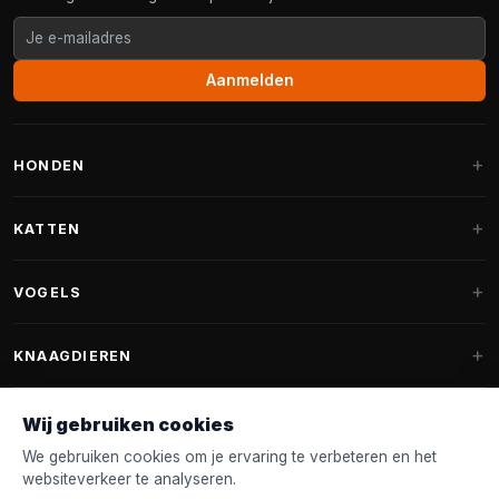
Aanmelden
HONDEN
Hondenmanden
KATTEN
Hondenkussens
Krabpalen
VOGELS
Fantail hondenmanden
Krabpaal grote katten
Hondenvoer
Parkieten
KNAAGDIEREN
Krabpalen voor Maine Coon
Hondensnoepjes & Snacks
Vogelvoer binnenvogels
Krabpaal onderdelen
Konijnenvoer
Wij gebruiken cookies
Hondenspeelgoed
Voederhuisjes
FANTAIL
Krabtonnen
Knaagdierenvoer
We gebruiken cookies om je ervaring te verbeteren en het
Halsband & Lijn
Nestkastjes & Nesting
websiteverkeer te analyseren.
Kattenmanden
Accessoires
Fantail hondenmanden