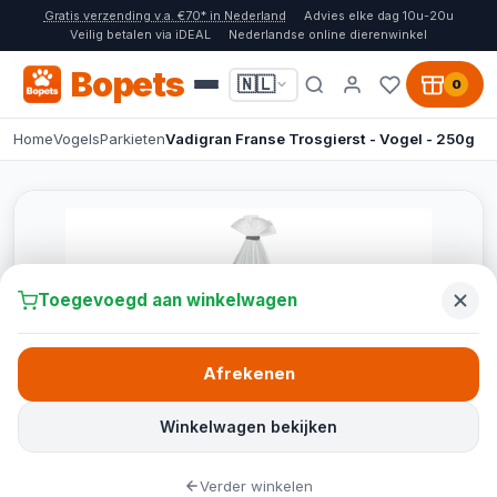
Gratis verzending v.a. €70* in Nederland
Advies elke dag 10u-20u
Veilig betalen via iDEAL
Nederlandse online dierenwinkel
Bopets
🇳🇱
0
Home
Vogels
Parkieten
Vadigran Franse Trosgierst - Vogel - 250g
Toegevoegd aan winkelwagen
Afrekenen
Winkelwagen bekijken
Verder winkelen