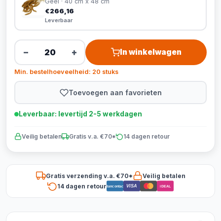
Geel · 40 cm x 48 cm
€266,16
Leverbaar
−
+
In winkelwagen
Min. bestelhoeveelheid: 20 stuks
Toevoegen aan favorieten
Leverbaar: levertijd 2-5 werkdagen
Veilig betalen
Gratis v.a. €70*
14 dagen retour
Gratis verzending v.a. €70*
Veilig betalen
14 dagen retour
VISA
Bancontact
iDEAL