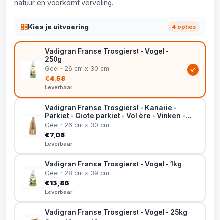
natuur en voorkomt verveling.
Kies je uitvoering
4 opties
Vadigran Franse Trosgierst - Vogel -
250g
Geel · 26 cm x 30 cm
€4,58
Leverbaar
Vadigran Franse Trosgierst - Kanarie -
Parkiet - Grote parkiet - Volière - Vinken -
400g
Geel · 26 cm x 30 cm
€7,08
Leverbaar
Vadigran Franse Trosgierst - Vogel - 1kg
Geel · 28 cm x 39 cm
€13,86
Leverbaar
Vadigran Franse Trosgierst - Vogel - 25kg