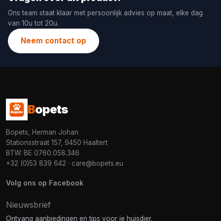
Ons team staat klaar met persoonlijk advies op maat, elke dag
van 10u tot 20u.
Neem contact op
B
opets
Bopets, Herman Johan
Stationsstraat 157, 9450 Haaltert
BTW: BE 0760.058.346
+32 (0)53 839 642
·
care@bopets.eu
Volg ons op Facebook
Nieuwsbrief
Ontvang aanbiedingen en tips voor je huisdier.