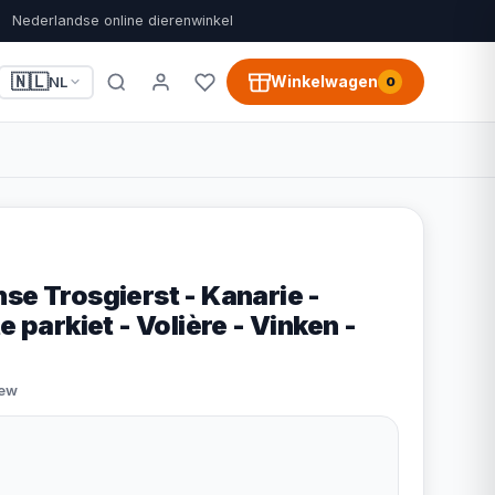
Nederlandse online dierenwinkel
🇳🇱
Winkelwagen
NL
0
se Trosgierst - Kanarie -
e parkiet - Volière - Vinken -
iew