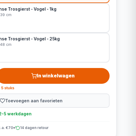
se Trosgierst - Vogel - 1kg
 39 cm
se Trosgierst - Vogel - 25kg
 48 cm
In winkelwagen
 5 stuks
Toevoegen aan favorieten
d 2-5 werkdagen
v.a. €70*
14 dagen retour