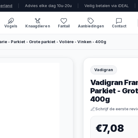
derland
|
Advies elke dag 10u-20u
|
Veilig betalen via iDEAL
|
Vogels
Knaagdieren
Fantail
Aanbiedingen
Contact
ie - Parkiet - Grote parkiet - Volière - Vinken - 400g
Vadigran
Vadigran Fran
Parkiet - Grot
400g
Schrijf de eerste rev
€7,08