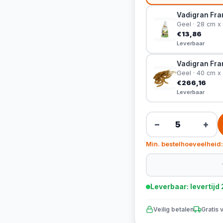
Vadigran Fran
Geel · 28 cm x
€13,86
Leverbaar
Vadigran Fran
Geel · 40 cm x
€266,16
Leverbaar
−
+
Min. bestelhoeveelheid:
Leverbaar: levertij
Veilig betalen
Gratis 