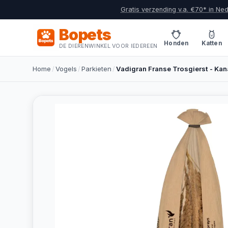
Gratis verzending v.a. €70* in Ne
Bopets
Honden
Katten
DE DIERENWINKEL VOOR IEDEREEN
Home
/
Vogels
/
Parkieten
/
Vadigran Franse Trosgierst - Kanar