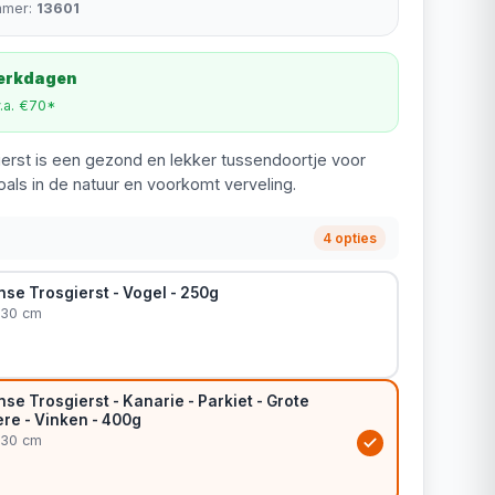
mmer:
13601
werkdagen
v.a. €70*
erst is een gezond en lekker tussendoortje voor
zoals in de natuur en voorkomt verveling.
4 opties
se Trosgierst - Vogel - 250g
 30 cm
se Trosgierst - Kanarie - Parkiet - Grote
ière - Vinken - 400g
 30 cm