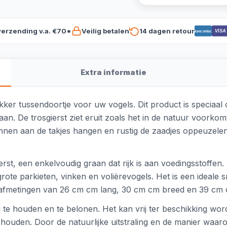
verzending v.a. €70*
Veilig betalen
14 dagen retour
VISA
Bancontact
Extra informatie
kker tussendoortje voor uw vogels. Dit product is speciaa
aan. De trosgierst ziet eruit zoals het in de natuur voor
nnen aan de takjes hangen en rustig de zaadjes oppeuzelen
erst, een enkelvoudig graan dat rijk is aan voedingsstoffen.
ote parkieten, vinken en volièrevogels. Het is een ideale sn
t afmetingen van 26 cm cm lang, 30 cm cm breed en 39 cm
g te houden en te belonen. Het kan vrij ter beschikking wo
ehouden. Door de natuurlijke uitstraling en de manier waa