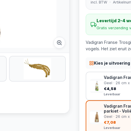
incl. BTW · Artikelnu
Levertijd 2-4 
Gratis verzending 
Vadigran Franse Trosgi
vogels. Het ziet eruit 
Kies je uitvoering
Vadigran Fran
Geel · 26 cm x
€4,58
Leverbaar
Vadigran Fran
parkiet - Vol
Geel · 26 cm x
€7,08
Leverbaar