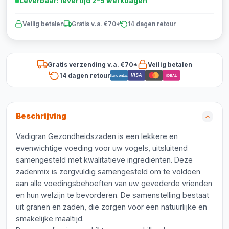
Leverbaar: levertijd 2-5 werkdagen
Veilig betalen
Gratis v.a. €70*
14 dagen retour
Gratis verzending v.a. €70*
Veilig betalen
14 dagen retour
VISA
Bancontact
iDEAL
Beschrijving
Vadigran Gezondheidszaden is een lekkere en
evenwichtige voeding voor uw vogels, uitsluitend
samengesteld met kwalitatieve ingrediënten. Deze
zadenmix is zorgvuldig samengesteld om te voldoen
aan alle voedingsbehoeften van uw gevederde vrienden
en hun welzijn te bevorderen. De samenstelling bestaat
uit granen en zaden, die zorgen voor een natuurlijke en
smakelijke maaltijd.