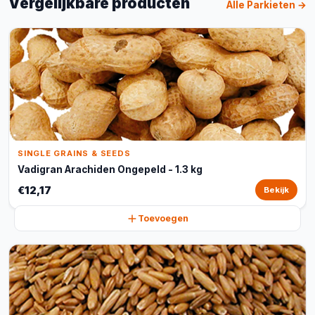
Vergelijkbare producten
Alle Parkieten →
SINGLE GRAINS & SEEDS
Vadigran Arachiden Ongepeld - 1.3 kg
€12,17
Bekijk
Toevoegen