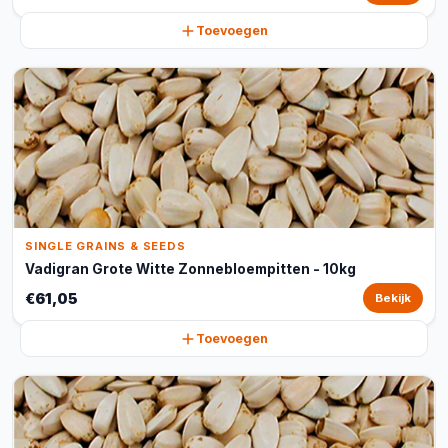
Toevoegen
SINGLE GRAINS & SEEDS
Vadigran Grote Witte Zonnebloempitten - 10kg
€61,05
Bekijk
Toevoegen