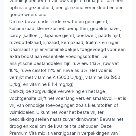
voedingsbehoeften van uw vogel en draagt bij aan een
optimale gezondheid, een glanzend verenkleed en een
goede weerstand.
De mix bevat onder andere witte en gele gierst,
kanariezaad, kleine zonnebloempitten, gepelde haver,
cardy (saffloer), Japanse gierst, boekweit, paddy rijst,
rozebottelzaad, lijnzaad, kempzaad, fruitmix en niger.
Daarnaast zijn er vitaminekoekjes toegevoegd voor een
extra boost aan essentiële voedingsstoffen. De
analytische bestanddelen zijn: ruw eiwit 13%, ruw vet
10%, ruwe celstof 11% en ruwe as 6%. Het voer is
verrijkt met vitamine A (5000 UI/kg), vitamine D3 (950
UI/kg) en vitamine E (14 mg/kg).
Dankzij de zorgvuldige verwerking en het lage
vochtgehalte blijft het voer lang vers en smaakvol. Het is
vrij van onnodige toevoegingen zoals kleurstoffen of
vulmiddelen. U kunt het voer het beste vrij ter
beschikking stellen naast zuiver drinkwater. Bewaar het
droog en koel om de kwaliteit te behouden. Deze
Premium Vita mix is verkrijgbaar in verpakkingen van 1