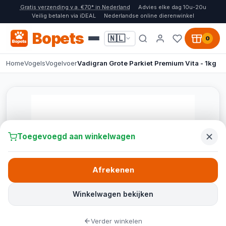
Gratis verzending v.a. €70* in Nederland
Advies elke dag 10u-20u
Veilig betalen via iDEAL
Nederlandse online dierenwinkel
Bopets
🇳🇱
0
Home
Vogels
Vogelvoer
Vadigran Grote Parkiet Premium Vita - 1kg
Toegevoegd aan winkelwagen
Afrekenen
Winkelwagen bekijken
Verder winkelen