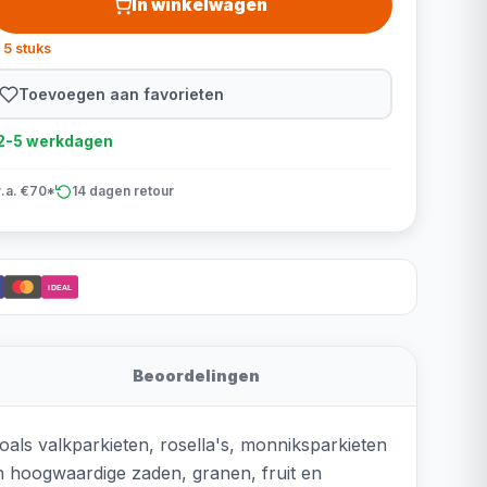
In winkelwagen
 5 stuks
Toevoegen aan favorieten
d 2-5 werkdagen
v.a. €70*
14 dagen retour
iDEAL
Beoordelingen
als valkparkieten, rosella's, monniksparkieten
n hoogwaardige zaden, granen, fruit en