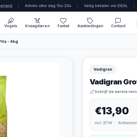
derland
|
Advies elke dag 10u-20u
|
Veilig betalen via iDEAL
|
Vogels
Knaagdieren
Fantail
Aanbiedingen
Contact
ita - 4kg
Vadigran
Vadigran Grot
Schrijf de eerste rev
€13,90
incl. BTW · Artikelnu