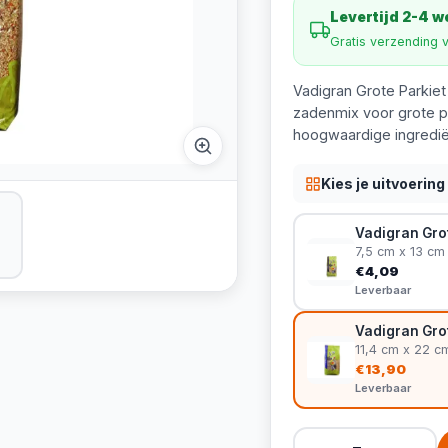
Levertijd 2-4 
Gratis verzending 
Vadigran Grote Parkie
zadenmix voor grote pa
hoogwaardige ingredië
Kies je uitvoering
Vadigran Grot
7,5 cm x 13 cm
€4,09
Leverbaar
Vadigran Grot
11,4 cm x 22 c
€13,90
Leverbaar