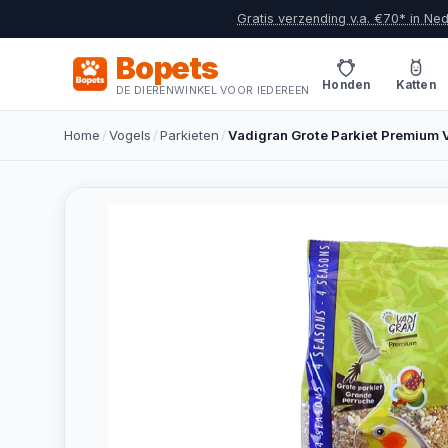
Gratis verzending v.a. €70* in Ne
Bopets
Honden
Katten
DE DIERENWINKEL VOOR IEDEREEN
Home
/
Vogels
/
Parkieten
/
Vadigran Grote Parkiet Premium V