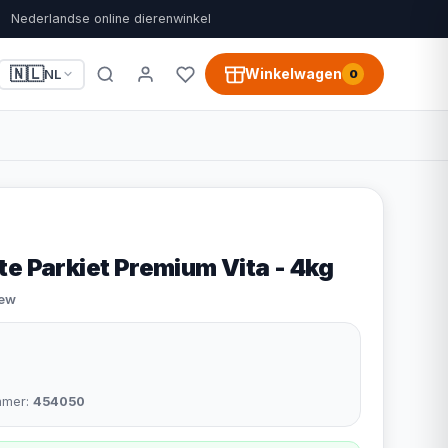
Nederlandse online dierenwinkel
🇳🇱
Winkelwagen
NL
0
e Parkiet Premium Vita - 4kg
iew
mmer:
454050