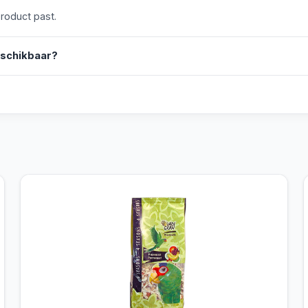
product past.
eschikbaar?