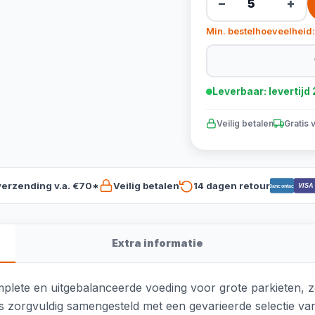
−
+
Min. bestelhoeveelheid:
Leverbaar: levertij
Veilig betalen
Gratis 
verzending v.a. €70*
Veilig betalen
14 dagen retour
VISA
Bancontact
Extra informatie
plete en uitgebalanceerde voeding voor grote parkieten, zo
s zorgvuldig samengesteld met een gevarieerde selectie va