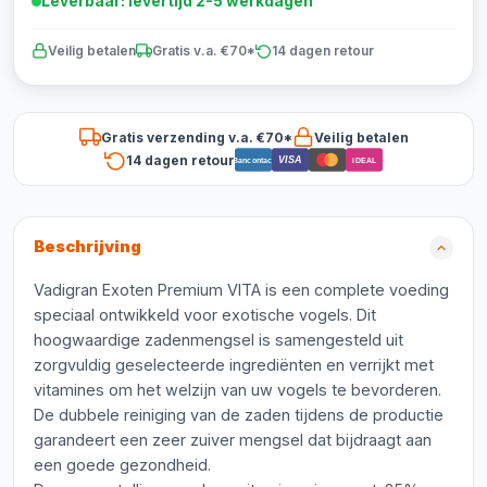
Leverbaar: levertijd 2-5 werkdagen
Veilig betalen
Gratis v.a. €70*
14 dagen retour
Gratis verzending v.a. €70*
Veilig betalen
14 dagen retour
VISA
Bancontact
iDEAL
Beschrijving
Vadigran Exoten Premium VITA is een complete voeding
speciaal ontwikkeld voor exotische vogels. Dit
hoogwaardige zadenmengsel is samengesteld uit
zorgvuldig geselecteerde ingrediënten en verrijkt met
vitamines om het welzijn van uw vogels te bevorderen.
De dubbele reiniging van de zaden tijdens de productie
garandeert een zeer zuiver mengsel dat bijdraagt aan
een goede gezondheid.