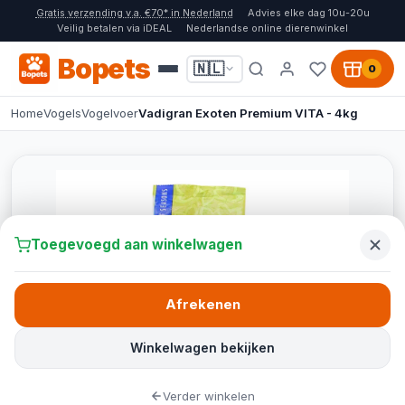
Gratis verzending v.a. €70* in Nederland
Advies elke dag 10u-20u
Veilig betalen via iDEAL
Nederlandse online dierenwinkel
Bopets
🇳🇱
0
Home
Vogels
Vogelvoer
Vadigran Exoten Premium VITA - 4kg
Toegevoegd aan winkelwagen
Afrekenen
Winkelwagen bekijken
Verder winkelen