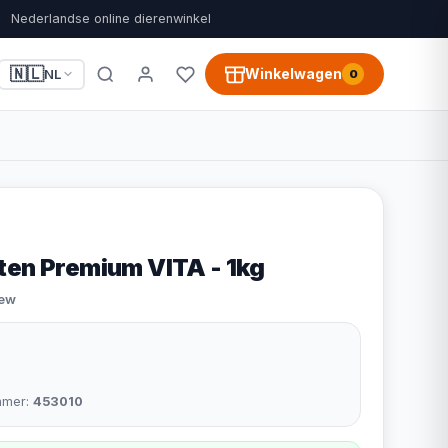
Nederlandse online dierenwinkel
🇳🇱
Winkelwagen
NL
0
ten Premium VITA - 1kg
iew
mmer:
453010