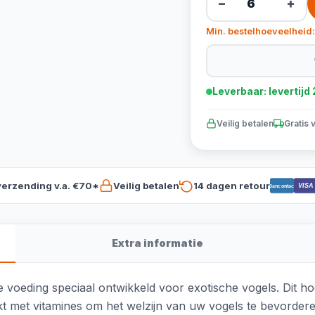
−
+
Min. bestelhoeveelheid:
Leverbaar: levertij
Veilig betalen
Gratis 
verzending v.a. €70*
Veilig betalen
14 dagen retour
VISA
Bancontact
Extra informatie
voeding speciaal ontwikkeld voor exotische vogels. Dit h
jkt met vitamines om het welzijn van uw vogels te bevordere