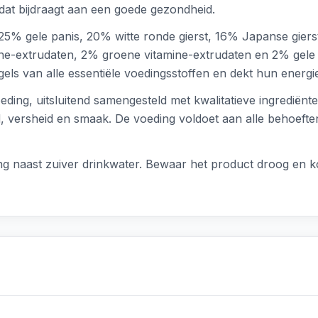
dat bijdraagt aan een goede gezondheid.
5% gele panis, 20% witte ronde gierst, 16% Japanse gierst
ne-extrudaten, 2% groene vitamine-extrudaten en 2% gele 
els van alle essentiële voedingsstoffen en dekt hun energi
eding, uitsluitend samengesteld met kwalitatieve ingrediën
d, versheid en smaak. De voeding voldoet aan alle behoeft
king naast zuiver drinkwater. Bewaar het product droog en ko