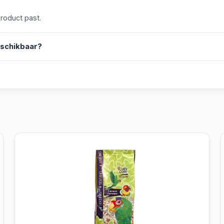
product past.
eschikbaar?