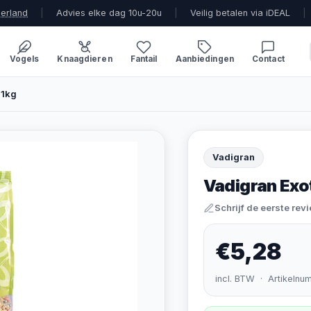
derland
|
Advies elke dag 10u-20u
|
Veilig betalen via iDEAL
|
Vogels
Knaagdieren
Fantail
Aanbiedingen
Contact
 1kg
Vadigran
Vadigran Exo
Schrijf de eerste rev
€5,28
incl. BTW · Artikelnu