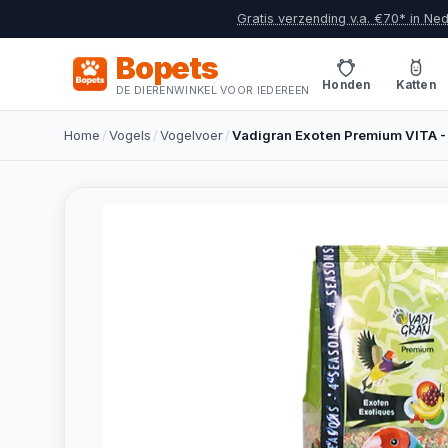
Gratis verzending v.a. €70* in Ne
Bopets
Honden
Katten
DE DIERENWINKEL VOOR IEDEREEN
Home
/
Vogels
/
Vogelvoer
/
Vadigran Exoten Premium VITA -