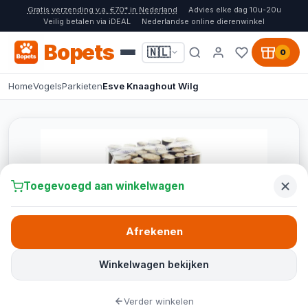
Gratis verzending v.a. €70* in Nederland
Advies elke dag 10u-20u
Veilig betalen via iDEAL
Nederlandse online dierenwinkel
Bopets
🇳🇱
0
Home
Vogels
Parkieten
Esve Knaaghout Wilg
Toegevoegd aan winkelwagen
Afrekenen
Winkelwagen bekijken
Verder winkelen