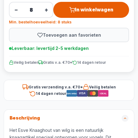
−
+
In winkelwagen
Min. bestelhoeveelheid: 8 stuks
Toevoegen aan favorieten
Leverbaar: levertijd 2-5 werkdagen
Veilig betalen
Gratis v.a. €70*
14 dagen retour
Gratis verzending v.a. €70*
Veilig betalen
14 dagen retour
VISA
Bancontact
iDEAL
Beschrijving
Het Esve Knaaghout van wilg is een natuurlijk
knaagartikel speciaal ontworpen voor vogels. Dit