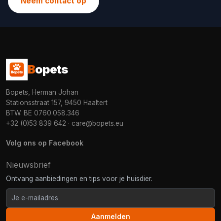
Neem contact op
B
opets
Bopets, Herman Johan
Stationsstraat 157, 9450 Haaltert
BTW: BE 0760.058.346
+32 (0)53 839 642
·
care@bopets.eu
Volg ons op Facebook
Nieuwsbrief
Ontvang aanbiedingen en tips voor je huisdier.
Aanmelden