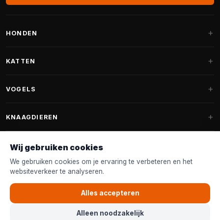
HONDEN
Hondenmanden
KATTEN
Hondenkussens
Krabpalen
VOGELS
Fantail hondenmanden
Krabpaal grote katten
Hondenvoer
Parkieten
KNAAGDIEREN
Krabpalen voor Maine Coon
Hondensnoepjes & Snacks
Vogelvoer binnenvogels
Krabpaal onderdelen
Konijnenvoer
Wij gebruiken cookies
Hondenspeelgoed
Voederhuisjes
FANTAIL
Krabtonnen
Knaagdierenvoer
We gebruiken cookies om je ervaring te verbeteren en het
Halsband & Lijn
Nestkastjes & Nesting
websiteverkeer te analyseren.
Kattenmanden
Accessoires
Fantail hondenmanden
KLANTENSERVICE
Shampoo & Verzorging
Tuinvogelvoer
Kattenspeelgoed
Alles accepteren
Fantail hondenkussens
Vogelspeelgoed
Contact & Advies
Kattenvoer
Alleen noodzakelijk
Fantail vervanghoezen