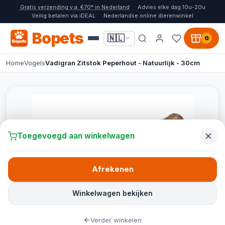
Gratis verzending v.a. €70* in Nederland
Advies elke dag 10u-20u
Veilig betalen via iDEAL
Nederlandse online dierenwinkel
Bopets
🇳🇱
0
Home
Vogels
Vadigran Zitstok Peperhout - Natuurlijk - 30cm
Toegevoegd aan winkelwagen
Afrekenen
Winkelwagen bekijken
Verder winkelen