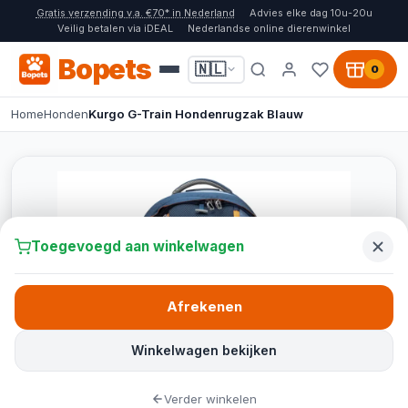
Gratis verzending v.a. €70* in Nederland
Advies elke dag 10u-20u
Veilig betalen via iDEAL
Nederlandse online dierenwinkel
Bopets
🇳🇱
0
Home
Honden
Kurgo G-Train Hondenrugzak Blauw
Toegevoegd aan winkelwagen
Afrekenen
Winkelwagen bekijken
Verder winkelen