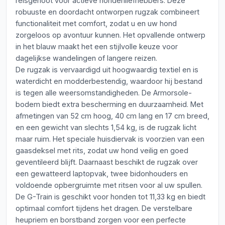
reisgenoot voor actieve hondenliefhebbers. Deze
robuuste en doordacht ontworpen rugzak combineert
functionaliteit met comfort, zodat u en uw hond
zorgeloos op avontuur kunnen. Het opvallende ontwerp
in het blauw maakt het een stijlvolle keuze voor
dagelijkse wandelingen of langere reizen.
De rugzak is vervaardigd uit hoogwaardig textiel en is
waterdicht en modderbestendig, waardoor hij bestand
is tegen alle weersomstandigheden. De Armorsole-
bodem biedt extra bescherming en duurzaamheid. Met
afmetingen van 52 cm hoog, 40 cm lang en 17 cm breed,
en een gewicht van slechts 1,54 kg, is de rugzak licht
maar ruim. Het speciale huisdiervak is voorzien van een
gaasdeksel met rits, zodat uw hond veilig en goed
geventileerd blijft. Daarnaast beschikt de rugzak over
een gewatteerd laptopvak, twee bidonhouders en
voldoende opbergruimte met ritsen voor al uw spullen.
De G-Train is geschikt voor honden tot 11,33 kg en biedt
optimaal comfort tijdens het dragen. De verstelbare
heupriem en borstband zorgen voor een perfecte