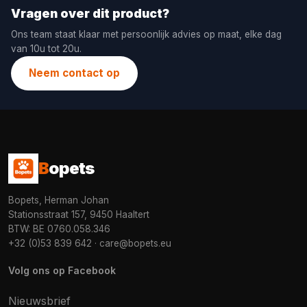
Vragen over dit product?
Ons team staat klaar met persoonlijk advies op maat, elke dag
van 10u tot 20u.
Neem contact op
B
opets
Bopets, Herman Johan
Stationsstraat 157, 9450 Haaltert
BTW: BE 0760.058.346
+32 (0)53 839 642
·
care@bopets.eu
Volg ons op Facebook
Nieuwsbrief