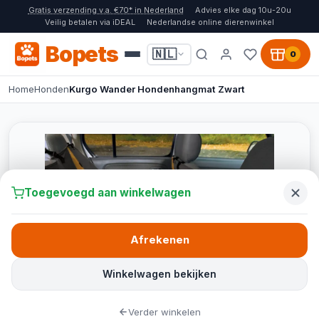
Gratis verzending v.a. €70* in Nederland
Advies elke dag 10u-20u
Veilig betalen via iDEAL
Nederlandse online dierenwinkel
Bopets
🇳🇱
0
Home
Honden
Kurgo Wander Hondenhangmat Zwart
Toegevoegd aan winkelwagen
Afrekenen
Winkelwagen bekijken
Verder winkelen