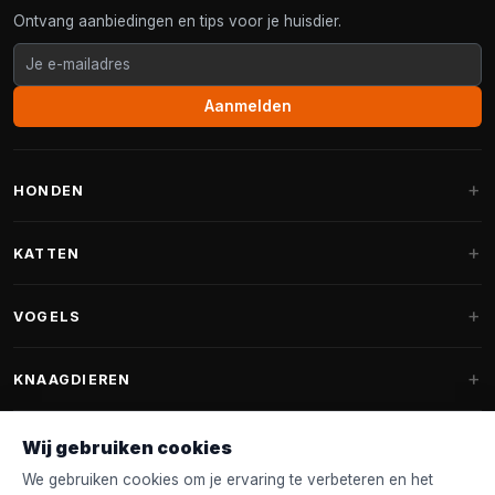
Ontvang aanbiedingen en tips voor je huisdier.
Aanmelden
HONDEN
Hondenmanden
KATTEN
Hondenkussens
Krabpalen
VOGELS
Fantail hondenmanden
Krabpaal grote katten
Hondenvoer
Parkieten
KNAAGDIEREN
Krabpalen voor Maine Coon
Hondensnoepjes & Snacks
Vogelvoer binnenvogels
Krabpaal onderdelen
Konijnenvoer
Wij gebruiken cookies
Hondenspeelgoed
Voederhuisjes
FANTAIL
Krabtonnen
Knaagdierenvoer
We gebruiken cookies om je ervaring te verbeteren en het
Halsband & Lijn
Nestkastjes & Nesting