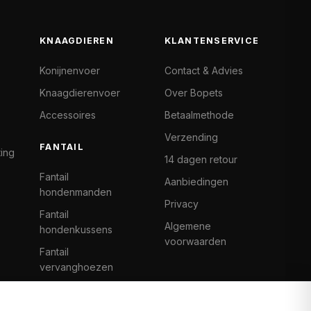
KNAAGDIEREN
KLANTENSERVICE
Konijnenvoer
Contact & Advies
Knaagdierenvoer
Over Bopets
Accessoires
Betaalmethode
Verzending
FANTAIL
ting
14 dagen retour
Fantail
Aanbiedingen
hondenmanden
Privacy
Fantail
Algemene
hondenkussens
voorwaarden
Fantail
vervanghoezen
Cat Climb Fantail