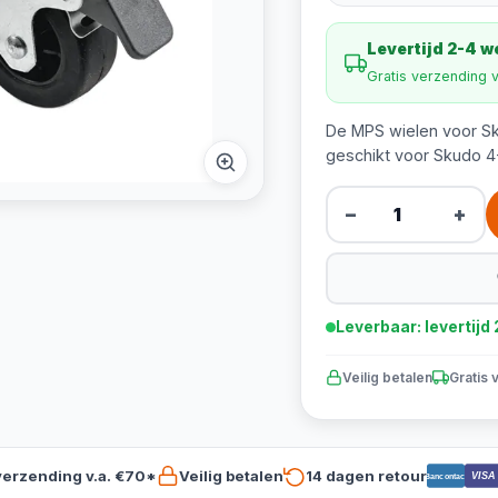
Levertijd 2-4 
Gratis verzending 
De MPS wielen voor Sk
geschikt voor Skudo 4-
−
+
Leverbaar: levertij
Veilig betalen
Gratis 
verzending v.a. €70*
Veilig betalen
14 dagen retour
VISA
Bancontact