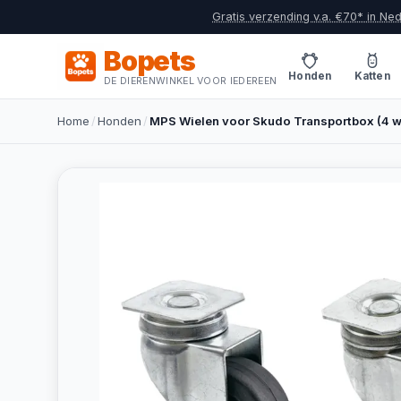
Gratis verzending v.a. €70* in Ne
Bopets
Honden
Katten
DE DIERENWINKEL VOOR IEDEREEN
Home
/
Honden
/
MPS Wielen voor Skudo Transportbox (4 w