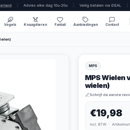
derland
|
Advies elke dag 10u-20u
|
Veilig betalen via iDEAL
|
Vogels
Knaagdieren
Fantail
Aanbiedingen
Contact
ielen)
MPS
MPS Wielen v
wielen)
Schrijf de eerste rev
€19,98
incl. BTW · Artikelnu