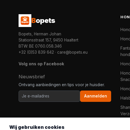
HON
B
opets
Hon
Bopets, Herman Johan
Hond
Stationsstraat 157, 9450 Haaltert
BTW: BE 0760.058.346
Fanta
+32 (0)53 839 642
·
care@bopets.eu
hon
Volg ons op Facebook
Hon
Hond
Nieuwsbrief
Snac
Ontvang aanbiedingen en tips voor je huisdier.
Hon
Aanmelden
Hals
Sha
Verz
Wij gebruiken cookies