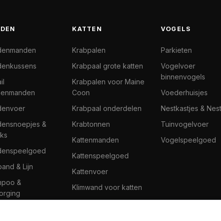
DEN
KATTEN
VOGELS
denmanden
Krabpalen
Parkieten
enkussens
Krabpaal grote katten
Vogelvoer
binnenvogels
il
Krabpalen voor Maine
denmanden
Coon
Voederhuisjes
denvoer
Krabpaal onderdelen
Nestkastjes & Nes
ensnoepjes &
Krabtonnen
Tuinvogelvoer
ks
Kattenmanden
Vogelspeelgoed
denspeelgoed
Kattenspeelgoed
band & Lijn
Kattenvoer
mpoo &
Klimwand voor katten
orging