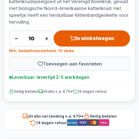
kattenkruidspeelgoed uit het Verenigd Koninkrijk, gevuld
met biologische Noord-Amerikaanse kattenkruid. Het
speeltje heeft een hersluitbaar klittenbandgedeelte voor
hervulling.
−
+
In winkelwagen
Min. bestelhoeveelheid: 10 stuks
Toevoegen aan favorieten
Leverbaar: levertijd 2-5 werkdagen
Veilig betalen
Gratis v.a. €70*
14 dagen retour
Gratis verzending v.a. €70*
Veilig betalen
14 dagen retour
VISA
Bancontact
iDEAL