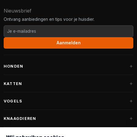
Nieuwsbrief
Ontvang aanbiedingen en tips voor je huisdier.
Aanmelden
HONDEN
Hondenmanden
KATTEN
Hondenkussens
Krabpalen
VOGELS
Fantail hondenmanden
Krabpaal grote katten
Hondenvoer
Parkieten
KNAAGDIEREN
Krabpalen voor Maine Coon
Hondensnoepjes & Snacks
Vogelvoer binnenvogels
Krabpaal onderdelen
Konijnenvoer