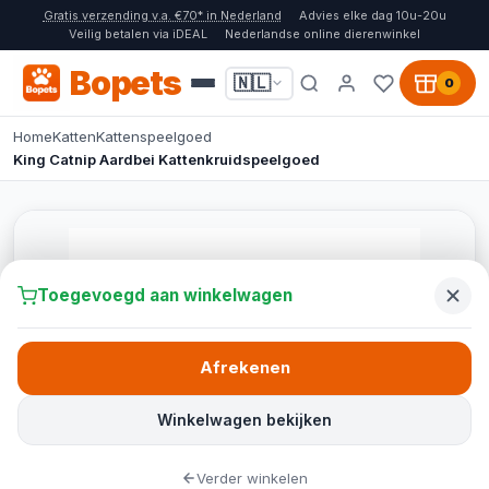
Gratis verzending v.a. €70* in Nederland
Advies elke dag 10u-20u
Veilig betalen via iDEAL
Nederlandse online dierenwinkel
Bopets
🇳🇱
0
Home
Katten
Kattenspeelgoed
King Catnip Aardbei Kattenkruidspeelgoed
Toegevoegd aan winkelwagen
Afrekenen
Winkelwagen bekijken
Verder winkelen