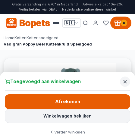
Gratis verzending v.a. €70* in Nederland
Advies elke dag 10u-20u
Veilig betalen via iDEAL
Nederlandse online dierenwinkel
Bopets
🇳🇱
0
Home
Katten
Kattenspeelgoed
Vadigran Poppy Beer Kattenkruid Speelgoed
Toegevoegd aan winkelwagen
Afrekenen
Winkelwagen bekijken
Verder winkelen