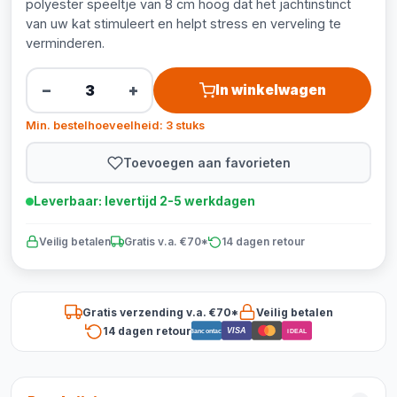
polyester speeltje van 8 cm hoog dat het jachtinstinct
van uw kat stimuleert en helpt stress en verveling te
verminderen.
−
+
In winkelwagen
Min. bestelhoeveelheid: 3 stuks
Toevoegen aan favorieten
Leverbaar: levertijd 2-5 werkdagen
Veilig betalen
Gratis v.a. €70*
14 dagen retour
Gratis verzending v.a. €70*
Veilig betalen
14 dagen retour
VISA
Bancontact
iDEAL