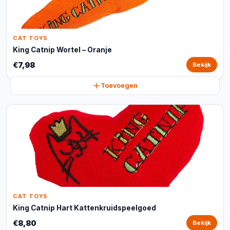
CAT TOYS
King Catnip Wortel – Oranje
€7,98
Bekijk
Toevoegen
CAT TOYS
King Catnip Hart Kattenkruidspeelgoed
€8,80
Bekijk