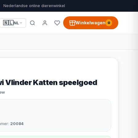
Nederlandse online dierenwinkel
🇳🇱
Winkelwagen
NL
0
i Vlinder Katten speelgoed
iew
mmer:
20084