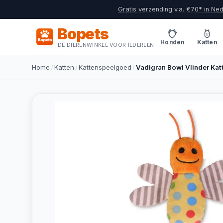
Gratis verzending v.a. €70* in Ne
Bopets
Honden
Katten
DE DIERENWINKEL VOOR IEDEREEN
Home
/
Katten
/
Kattenspeelgoed
/
Vadigran Bowi Vlinder Ka