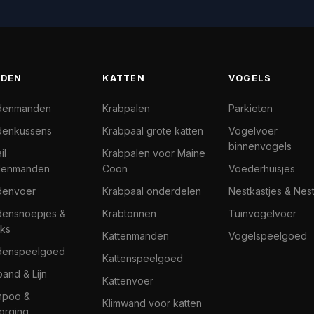
DEN
KATTEN
VOGELS
denmanden
Krabpalen
Parkieten
enkussens
Krabpaal grote katten
Vogelvoer
binnenvogels
il
Krabpalen voor Maine
denmanden
Coon
Voederhuisjes
denvoer
Krabpaal onderdelen
Nestkastjes & Nes
ensnoepjes &
Krabtonnen
Tuinvogelvoer
ks
Kattenmanden
Vogelspeelgoed
denspeelgoed
Kattenspeelgoed
band & Lijn
Kattenvoer
mpoo &
Klimwand voor katten
orging