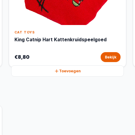
CAT TOYS
King Catnip Hart Kattenkruidspeelgoed
€8,80
Bekijk
Toevoegen