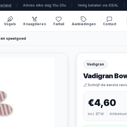
derland
|
Advies elke dag 10u-20u
|
Veilig betalen via iDEAL
|
Vogels
Knaagdieren
Fantail
Aanbiedingen
Contact
tten speelgoed
Vadigran
Vadigran Bow
Schrijf de eerste rev
€4,60
incl. BTW · Artikelnu