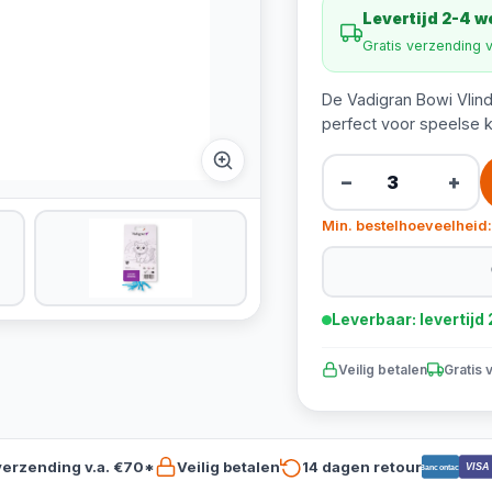
Levertijd 2-4 
Gratis verzending 
De Vadigran Bowi Vlinde
perfect voor speelse k
−
+
Min. bestelhoeveelheid:
Leverbaar: levertij
Veilig betalen
Gratis 
verzending v.a. €70*
Veilig betalen
14 dagen retour
VISA
Bancontact