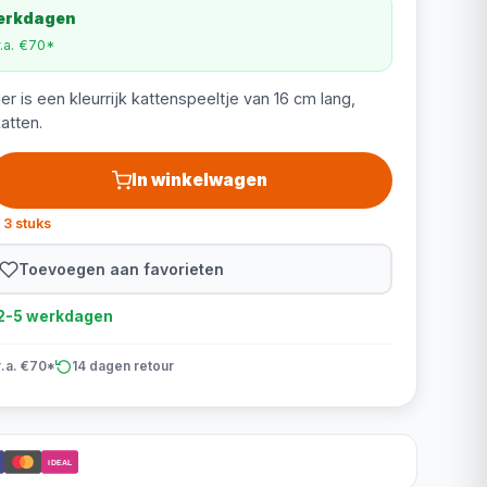
werkdagen
v.a. €70*
r is een kleurrijk kattenspeeltje van 16 cm lang,
atten.
In winkelwagen
 3 stuks
Toevoegen aan favorieten
d 2-5 werkdagen
v.a. €70*
14 dagen retour
iDEAL