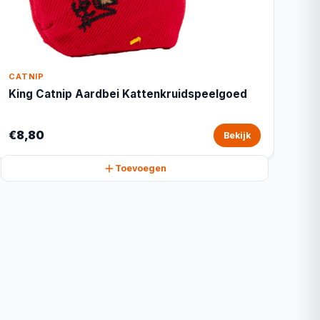
CATNIP
King Catnip Aardbei Kattenkruidspeelgoed
€8,80
Bekijk
Toevoegen