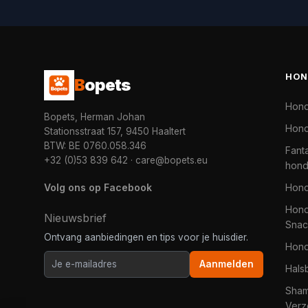
HON
B
opets
Hon
Bopets, Herman Johan
Hond
Stationsstraat 157, 9450 Haaltert
BTW: BE 0760.058.346
Fanta
+32 (0)53 839 642
·
care@bopets.eu
hon
Volg ons op Facebook
Hon
Hond
Nieuwsbrief
Snac
Ontvang aanbiedingen en tips voor je huisdier.
Hon
Aanmelden
Hals
Sha
Verz