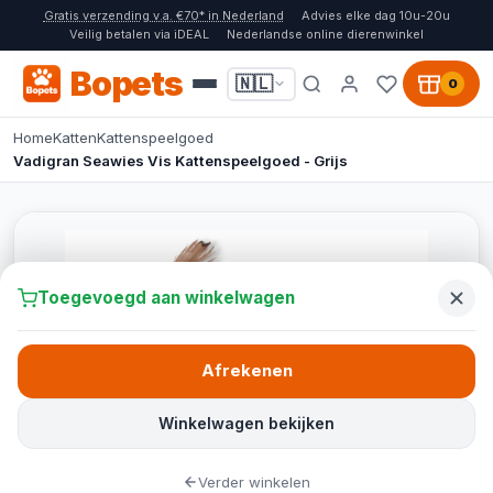
Gratis verzending v.a. €70* in Nederland
Advies elke dag 10u-20u
Veilig betalen via iDEAL
Nederlandse online dierenwinkel
Bopets
🇳🇱
0
Home
Katten
Kattenspeelgoed
Vadigran Seawies Vis Kattenspeelgoed - Grijs
Toegevoegd aan winkelwagen
Afrekenen
Winkelwagen bekijken
Verder winkelen