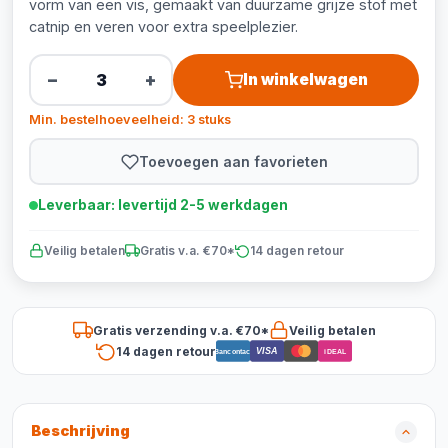
vorm van een vis, gemaakt van duurzame grijze stof met
catnip en veren voor extra speelplezier.
−
+
In winkelwagen
Min. bestelhoeveelheid: 3 stuks
Toevoegen aan favorieten
Leverbaar: levertijd 2-5 werkdagen
Veilig betalen
Gratis v.a. €70*
14 dagen retour
Gratis verzending v.a. €70*
Veilig betalen
14 dagen retour
VISA
Bancontact
iDEAL
Beschrijving