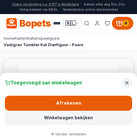
Gratis verzending v.a. €70* in Nederland
Advies elke dag 10u-20u
Veilig betalen via iDEAL
Nederlandse online dierenwinkel
Bopets
🇳🇱
0
Home
Katten
Kattenspeelgoed
Vadigran Tumbler Kat Dierfiguur - Paars
Toegevoegd aan winkelwagen
Afrekenen
Winkelwagen bekijken
Verder winkelen