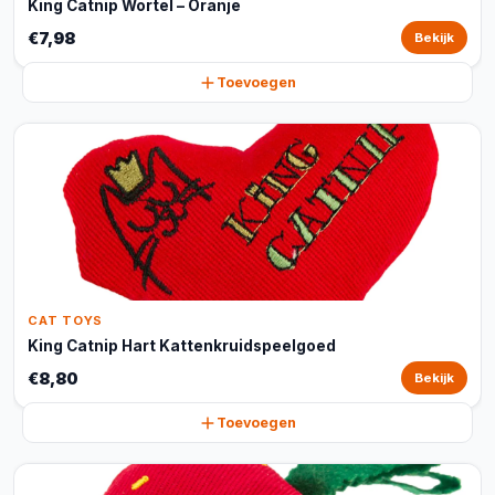
King Catnip Wortel – Oranje
€7,98
Bekijk
Toevoegen
CAT TOYS
King Catnip Hart Kattenkruidspeelgoed
€8,80
Bekijk
Toevoegen