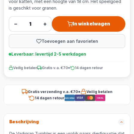
voor katten, met een hoogte van 18 cm. Het speelgoed
is geschikt voor granen.
−
+
In winkelwagen
Toevoegen aan favorieten
Leverbaar: levertijd 2-5 werkdagen
Veilig betalen
Gratis v.a. €70*
14 dagen retour
Gratis verzending v.a. €70*
Veilig betalen
14 dagen retour
VISA
Bancontact
iDEAL
Beschrijving
De Vadigran Tumbler is een vrolijk paars dierfiguurtje dat