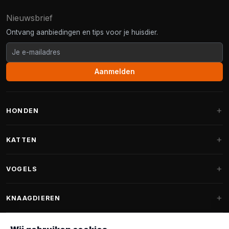
Nieuwsbrief
Ontvang aanbiedingen en tips voor je huisdier.
Aanmelden
HONDEN
Hondenmanden
KATTEN
Hondenkussens
Krabpalen
VOGELS
Fantail hondenmanden
Krabpaal grote katten
Hondenvoer
Parkieten
KNAAGDIEREN
Krabpalen voor Maine Coon
Hondensnoepjes & Snacks
Vogelvoer binnenvogels
Krabpaal onderdelen
Konijnenvoer