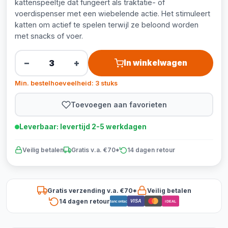
kattenspeeltje dat fungeert als traktatie- of
voerdispenser met een wiebelende actie. Het stimuleert
katten om actief te spelen terwijl ze beloond worden
met snacks of voer.
−
+
In winkelwagen
Min. bestelhoeveelheid: 3 stuks
Toevoegen aan favorieten
Leverbaar: levertijd 2-5 werkdagen
Veilig betalen
Gratis v.a. €70*
14 dagen retour
Gratis verzending v.a. €70*
Veilig betalen
14 dagen retour
VISA
Bancontact
iDEAL