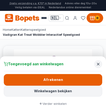
Gratis verzending v.a. €70* in Nederland
Advies elke dag 10u-20u
Veilig betalen via iDEAL
Nederlandse online dierenwinkel
Bopets
🇳🇱
0
Home
Katten
Kattenspeelgoed
Vadigran Kat Treat Wobbler Interactief Speelgoed
Toegevoegd aan winkelwagen
Afrekenen
Winkelwagen bekijken
Verder winkelen