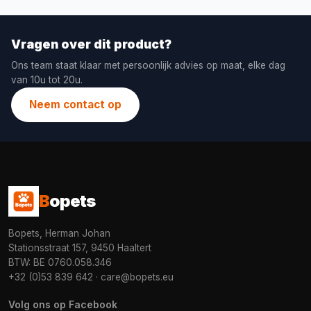
Vragen over dit product?
Ons team staat klaar met persoonlijk advies op maat, elke dag
van 10u tot 20u.
Neem contact op
B
opets
Bopets, Herman Johan
Stationsstraat 157, 9450 Haaltert
BTW: BE 0760.058.346
+32 (0)53 839 642
·
care@bopets.eu
Volg ons op Facebook