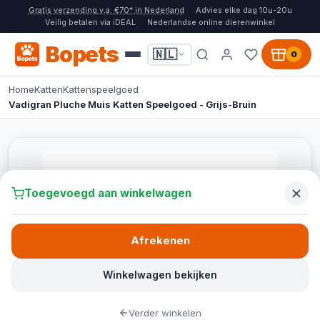
Gratis verzending v.a. €70* in Nederland
Advies elke dag 10u-20u
Veilig betalen via iDEAL
Nederlandse online dierenwinkel
Bopets
🇳🇱
0
Home
Katten
Kattenspeelgoed
Vadigran Pluche Muis Katten Speelgoed - Grijs-Bruin
Toegevoegd aan winkelwagen
Afrekenen
Winkelwagen bekijken
Verder winkelen