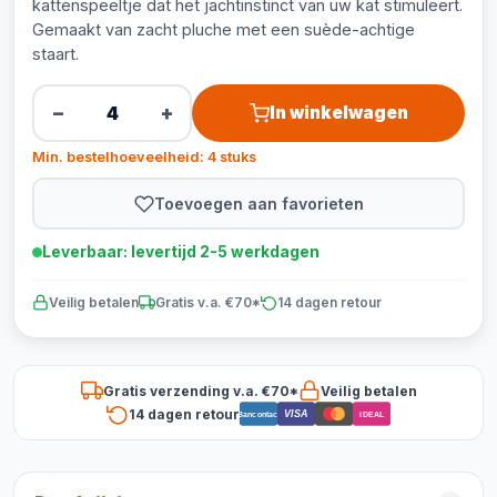
kattenspeeltje dat het jachtinstinct van uw kat stimuleert.
Gemaakt van zacht pluche met een suède-achtige
staart.
−
+
In winkelwagen
Min. bestelhoeveelheid: 4 stuks
Toevoegen aan favorieten
Leverbaar: levertijd 2-5 werkdagen
Veilig betalen
Gratis v.a. €70*
14 dagen retour
Gratis verzending v.a. €70*
Veilig betalen
14 dagen retour
VISA
Bancontact
iDEAL