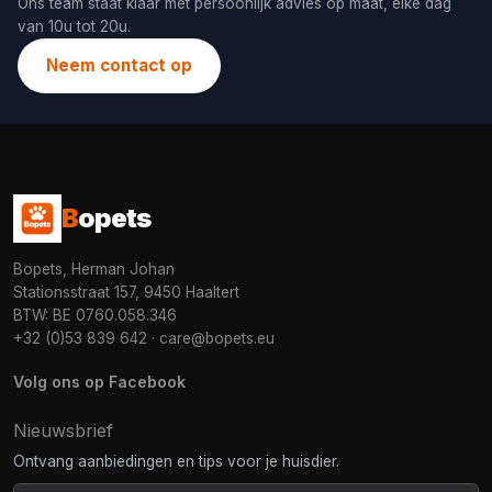
Ons team staat klaar met persoonlijk advies op maat, elke dag
van 10u tot 20u.
Neem contact op
B
opets
Bopets, Herman Johan
Stationsstraat 157, 9450 Haaltert
BTW: BE 0760.058.346
+32 (0)53 839 642
·
care@bopets.eu
Volg ons op Facebook
Nieuwsbrief
Ontvang aanbiedingen en tips voor je huisdier.