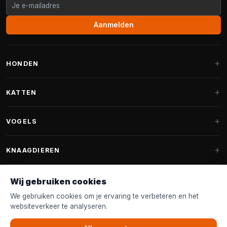
Aanmelden
HONDEN
Hondenmanden
KATTEN
Hondenkussens
Krabpalen
VOGELS
Fantail hondenmanden
Krabpaal grote katten
Hondenvoer
Parkieten
KNAAGDIEREN
Krabpalen voor Maine Coon
Hondensnoepjes & Snacks
Vogelvoer binnenvogels
Krabpaal onderdelen
Konijnenvoer
Wij gebruiken cookies
Hondenspeelgoed
Voederhuisjes
FANTAIL
Krabtonnen
Knaagdierenvoer
We gebruiken cookies om je ervaring te verbeteren en het
Halsband & Lijn
Nestkastjes & Nesting
websiteverkeer te analyseren.
Kattenmanden
Accessoires
Fantail hondenmanden
KLANTENSERVICE
Shampoo & Verzorging
Tuinvogelvoer