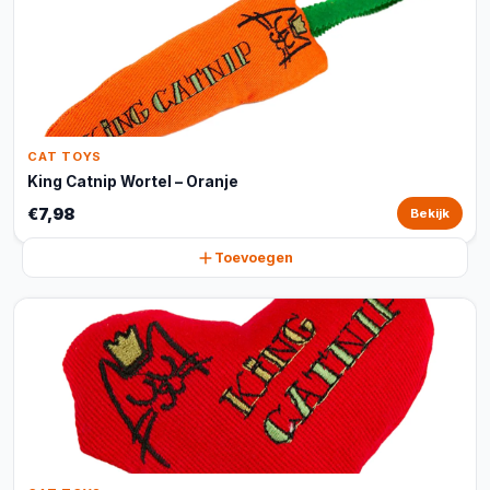
CAT TOYS
King Catnip Wortel – Oranje
€7,98
Bekijk
Toevoegen