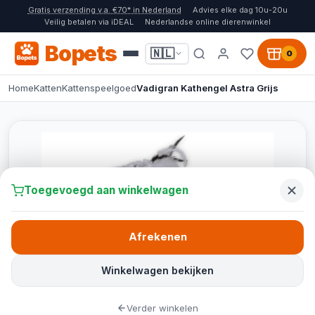
Gratis verzending v.a. €70* in Nederland
Advies elke dag 10u-20u
Veilig betalen via iDEAL
Nederlandse online dierenwinkel
Bopets
🇳🇱
0
Home
Katten
Kattenspeelgoed
Vadigran Kathengel Astra Grijs
Toegevoegd aan winkelwagen
Afrekenen
Winkelwagen bekijken
Verder winkelen