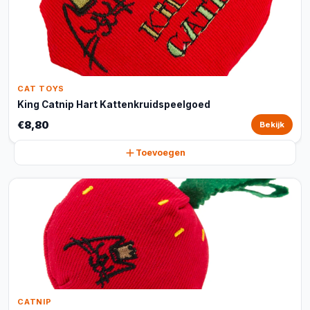
CAT TOYS
King Catnip Hart Kattenkruidspeelgoed
€8,80
Bekijk
Toevoegen
CATNIP