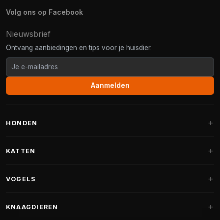
Volg ons op Facebook
Nieuwsbrief
Ontvang aanbiedingen en tips voor je huisdier.
Aanmelden
HONDEN
Hondenmanden
KATTEN
Hondenkussens
Krabpalen
VOGELS
Fantail hondenmanden
Krabpaal grote katten
Hondenvoer
Parkieten
KNAAGDIEREN
Krabpalen voor Maine Coon
Hondensnoepjes & Snacks