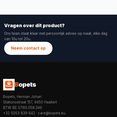
Vragen over dit product?
Ons team staat klaar met persoonlijk advies op maat, elke dag
van 10u tot 20u.
Neem contact op
B
opets
Bopets, Herman Johan
Stationsstraat 157, 9450 Haaltert
BTW: BE 0760.058.346
+32 (0)53 839 642
·
care@bopets.eu