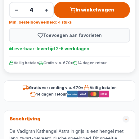
−
+
In winkelwagen
Min. bestelhoeveelheid: 4 stuks
Toevoegen aan favorieten
Leverbaar: levertijd 2-5 werkdagen
Veilig betalen
Gratis v.a. €70*
14 dagen retour
Gratis verzending v.a. €70*
Veilig betalen
14 dagen retour
VISA
Bancontact
iDEAL
Beschrijving
De Vadigran Kathengel Astra in grijs is een hengel met
lang zwart-geveerd pluche speelgoed. Dit speeltje