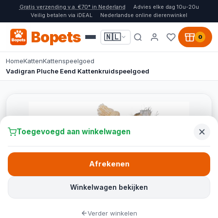
Gratis verzending v.a. €70* in Nederland
Advies elke dag 10u-20u
Veilig betalen via iDEAL
Nederlandse online dierenwinkel
Bopets
🇳🇱
0
Home
Katten
Kattenspeelgoed
Vadigran Pluche Eend Kattenkruidspeelgoed
Toegevoegd aan winkelwagen
Afrekenen
Winkelwagen bekijken
Verder winkelen