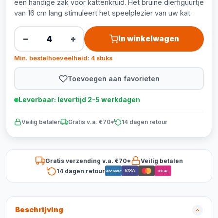
een handige zak voor kattenkruid. Het bruine dierfiguurtje
van 16 cm lang stimuleert het speelplezier van uw kat.
−
+
In winkelwagen
Min. bestelhoeveelheid: 4 stuks
Toevoegen aan favorieten
Leverbaar: levertijd 2-5 werkdagen
Veilig betalen
Gratis v.a. €70*
14 dagen retour
Gratis verzending v.a. €70*
Veilig betalen
14 dagen retour
VISA
Bancontact
iDEAL
Beschrijving