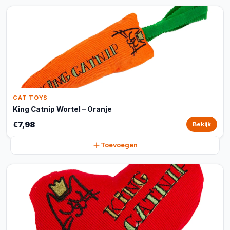
CAT TOYS
King Catnip Wortel – Oranje
€7,98
Bekijk
Toevoegen