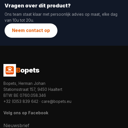
Vragen over dit product?
Ons team staat klaar met persoonlijk advies op maat, elke dag
van 10u tot 20u.
Neem contact op
B
opets
Bopets, Herman Johan
Stationsstraat 157, 9450 Haaltert
BTW: BE 0760.058.346
+32 (0)53 839 642
·
care@bopets.eu
Volg ons op Facebook
Nieuwsbrief