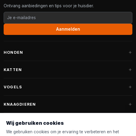
Ontvang aanbiedingen en tips voor je huisdier.
Aanmelden
HONDEN
Hondenmanden
KATTEN
Hondenkussens
Krabpalen
VOGELS
Fantail hondenmanden
Krabpaal grote katten
Hondenvoer
Parkieten
KNAAGDIEREN
Krabpalen voor Maine Coon
Hondensnoepjes & Snacks
Vogelvoer binnenvogels
Krabpaal onderdelen
Konijnenvoer
Wij gebruiken cookies
Hondenspeelgoed
Voederhuisjes
FANTAIL
Krabtonnen
Knaagdierenvoer
We gebruiken cookies om je ervaring te verbeteren en het
Halsband & Lijn
Nestkastjes & Nesting