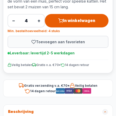
de vorm van een muis, perfect voor speelse katten. Het
set bevat 2 muizen van 15 cm lang.
−
+
In winkelwagen
Min. bestelhoeveelheid: 4 stuks
Toevoegen aan favorieten
Leverbaar: levertijd 2-5 werkdagen
Veilig betalen
Gratis v.a. €70*
14 dagen retour
Gratis verzending v.a. €70*
Veilig betalen
14 dagen retour
VISA
Bancontact
iDEAL
Beschrijving