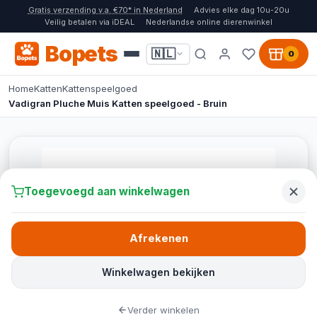
Gratis verzending v.a. €70* in Nederland
Advies elke dag 10u-20u
Veilig betalen via iDEAL
Nederlandse online dierenwinkel
Bopets
🇳🇱
0
Home
Katten
Kattenspeelgoed
Vadigran Pluche Muis Katten speelgoed - Bruin
Toegevoegd aan winkelwagen
Afrekenen
Winkelwagen bekijken
Verder winkelen