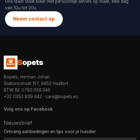
Ons team staat klaar met persoonlijk advies op maat, elke dag
van 10u tot 20u.
Neem contact op
B
opets
Bopets, Herman Johan
Stationsstraat 157, 9450 Haaltert
BTW: BE 0760.058.346
+32 (0)53 839 642
·
care@bopets.eu
Volg ons op Facebook
Nieuwsbrief
Ontvang aanbiedingen en tips voor je huisdier.