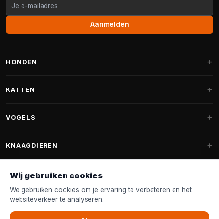
Aanmelden
HONDEN
Hondenmanden
KATTEN
Hondenkussens
Krabpalen
VOGELS
Fantail hondenmanden
Krabpaal grote katten
Hondenvoer
Parkieten
KNAAGDIEREN
Krabpalen voor Maine Coon
Hondensnoepjes & Snacks
Vogelvoer binnenvogels
Krabpaal onderdelen
Konijnenvoer
Wij gebruiken cookies
Hondenspeelgoed
Voederhuisjes
FANTAIL
Krabtonnen
Knaagdierenvoer
We gebruiken cookies om je ervaring te verbeteren en het
Halsband & Lijn
Nestkastjes & Nesting
websiteverkeer te analyseren.
Kattenmanden
Accessoires
Fantail hondenmanden
KLANTENSERVICE
Shampoo & Verzorging
Tuinvogelvoer