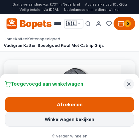
Gratis verzending v.a. €70* in Nederland
Advies elke dag 10u-20u
Veilig betalen via iDEAL
Nederlandse online dierenwinkel
Bopets
🇳🇱
0
Home
Katten
Kattenspeelgoed
Vadigran Katten Speelgoed Kwal Met Catnip Grijs
Toegevoegd aan winkelwagen
Afrekenen
Winkelwagen bekijken
Verder winkelen