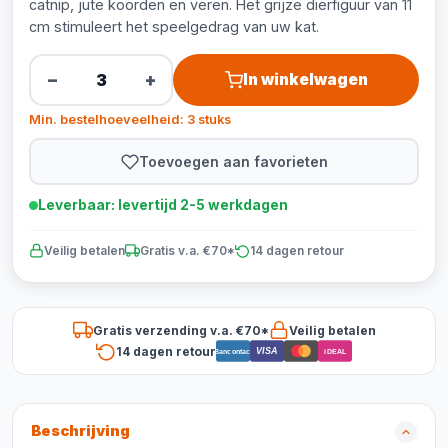
catnip, jute koorden en veren. Het grijze dierfiguur van 11
cm stimuleert het speelgedrag van uw kat.
−
+
In winkelwagen
Min. bestelhoeveelheid: 3 stuks
Toevoegen aan favorieten
Leverbaar: levertijd 2-5 werkdagen
Veilig betalen
Gratis v.a. €70*
14 dagen retour
Gratis verzending v.a. €70*
Veilig betalen
14 dagen retour
VISA
Bancontact
iDEAL
Beschrijving