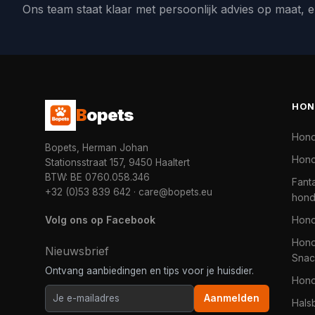
Ons team staat klaar met persoonlijk advies op maat, e
HON
B
opets
Hon
Bopets, Herman Johan
Hond
Stationsstraat 157, 9450 Haaltert
BTW: BE 0760.058.346
Fanta
+32 (0)53 839 642
·
care@bopets.eu
hon
Volg ons op Facebook
Hon
Hond
Nieuwsbrief
Snac
Ontvang aanbiedingen en tips voor je huisdier.
Hon
Aanmelden
Hals