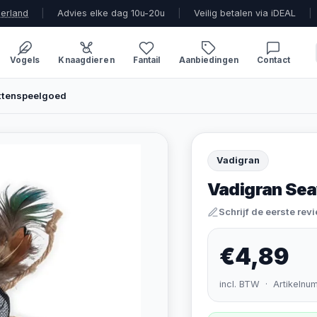
derland
|
Advies elke dag 10u-20u
|
Veilig betalen via iDEAL
|
Vogels
Knaagdieren
Fantail
Aanbiedingen
Contact
ttenspeelgoed
Vadigran
Vadigran Sea
Schrijf de eerste rev
€4,89
incl. BTW · Artikelnu