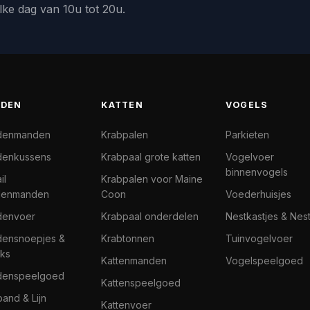
lke dag van 10u tot 20u.
DEN
KATTEN
VOGELS
denmanden
Krabpalen
Parkieten
enkussens
Krabpaal grote katten
Vogelvoer
binnenvogels
il
Krabpalen voor Maine
denmanden
Coon
Voederhuisjes
denvoer
Krabpaal onderdelen
Nestkastjes & Nes
ensnoepjes &
Krabtonnen
Tuinvogelvoer
ks
Kattenmanden
Vogelspeelgoed
denspeelgoed
Kattenspeelgoed
band & Lijn
Kattenvoer