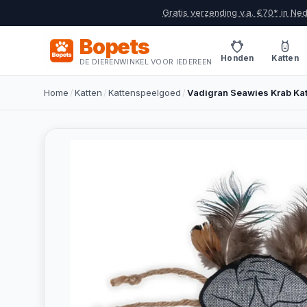
Gratis verzending v.a. €70* in Ne
Bopets
Honden
Katten
DE DIERENWINKEL VOOR IEDEREEN
Home
/
Katten
/
Kattenspeelgoed
/
Vadigran Seawies Krab Ka