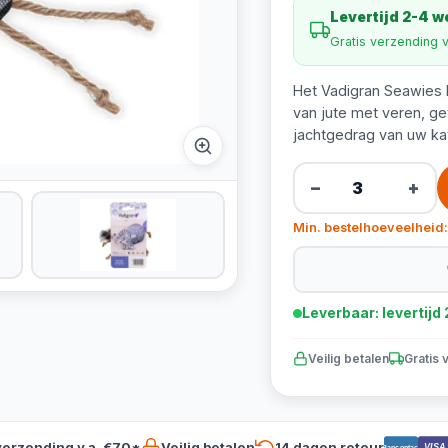
Levertijd 2-4 
Gratis verzending 
Het Vadigran Seawies 
van jute met veren, gev
jachtgedrag van uw kat
−
+
Min. bestelhoeveelheid:
Leverbaar: levertij
Veilig betalen
Gratis 
verzending v.a. €70*
Veilig betalen
14 dagen retour
VISA
Bancontact