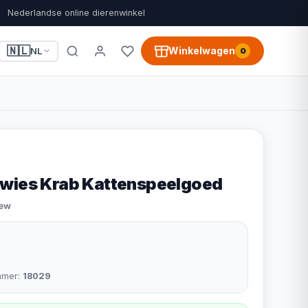
Nederlandse online dierenwinkel
🇳🇱
Winkelwagen
NL
0
wies Krab Kattenspeelgoed
iew
mmer:
18029