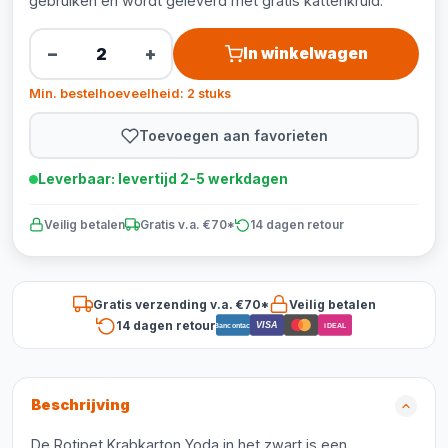
gebruiken en wordt geleverd met gratis kattenkruid.
−
+
In winkelwagen
Min. bestelhoeveelheid: 2 stuks
Toevoegen aan favorieten
Leverbaar: levertijd 2-5 werkdagen
Veilig betalen
Gratis v.a. €70*
14 dagen retour
Gratis verzending v.a. €70*
Veilig betalen
14 dagen retour
VISA
Bancontact
iDEAL
Beschrijving
De Rotipet Krabkarton Yoda in het zwart is een