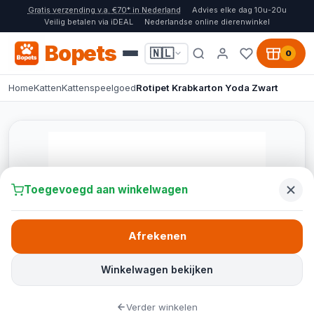
Gratis verzending v.a. €70* in Nederland
Advies elke dag 10u-20u
Veilig betalen via iDEAL
Nederlandse online dierenwinkel
Bopets
🇳🇱
0
Home
Katten
Kattenspeelgoed
Rotipet Krabkarton Yoda Zwart
Toegevoegd aan winkelwagen
Afrekenen
Winkelwagen bekijken
Verder winkelen