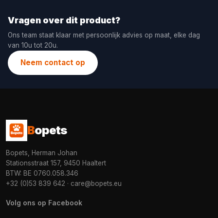
Vragen over dit product?
Ons team staat klaar met persoonlijk advies op maat, elke dag
van 10u tot 20u.
Neem contact op
B
opets
Bopets, Herman Johan
Stationsstraat 157, 9450 Haaltert
BTW: BE 0760.058.346
+32 (0)53 839 642
·
care@bopets.eu
Volg ons op Facebook