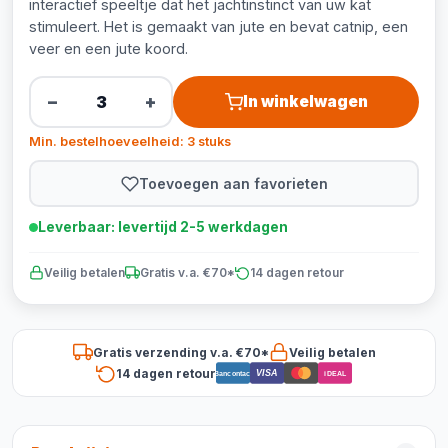
interactief speeltje dat het jachtinstinct van uw kat
stimuleert. Het is gemaakt van jute en bevat catnip, een
veer en een jute koord.
−
+
In winkelwagen
Min. bestelhoeveelheid: 3 stuks
Toevoegen aan favorieten
Leverbaar: levertijd 2-5 werkdagen
Veilig betalen
Gratis v.a. €70*
14 dagen retour
Gratis verzending v.a. €70*
Veilig betalen
14 dagen retour
VISA
Bancontact
iDEAL