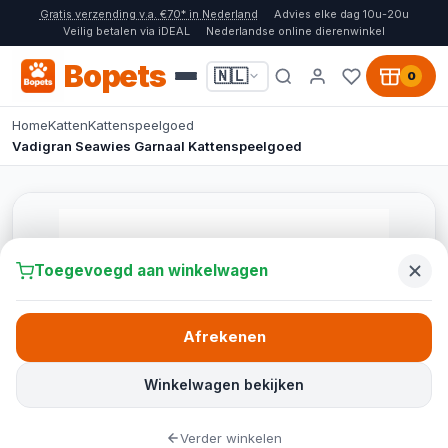
Gratis verzending v.a. €70* in Nederland
Advies elke dag 10u-20u
Veilig betalen via iDEAL
Nederlandse online dierenwinkel
Bopets
🇳🇱
0
Home
Katten
Kattenspeelgoed
Vadigran Seawies Garnaal Kattenspeelgoed
Toegevoegd aan winkelwagen
Afrekenen
Winkelwagen bekijken
Verder winkelen