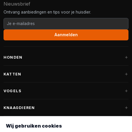
Nieuwsbrief
Ontvang aanbiedingen en tips voor je huisdier.
Aanmelden
HONDEN
Hondenmanden
KATTEN
Hondenkussens
Krabpalen
VOGELS
Fantail hondenmanden
Krabpaal grote katten
Hondenvoer
Parkieten
KNAAGDIEREN
Krabpalen voor Maine Coon
Hondensnoepjes & Snacks
Vogelvoer binnenvogels
Krabpaal onderdelen
Konijnenvoer
Wij gebruiken cookies
Hondenspeelgoed
Voederhuisjes
FANTAIL
Krabtonnen