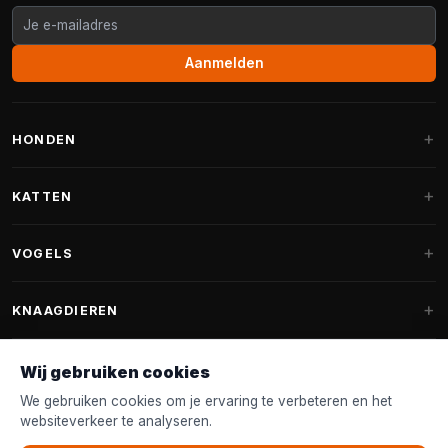
Aanmelden
HONDEN
Hondenmanden
KATTEN
Hondenkussens
Krabpalen
VOGELS
Fantail hondenmanden
Krabpaal grote katten
Hondenvoer
Parkieten
KNAAGDIEREN
Krabpalen voor Maine Coon
Hondensnoepjes & Snacks
Vogelvoer binnenvogels
Krabpaal onderdelen
Konijnenvoer
Wij gebruiken cookies
Hondenspeelgoed
Voederhuisjes
FANTAIL
Krabtonnen
Knaagdierenvoer
We gebruiken cookies om je ervaring te verbeteren en het
Halsband & Lijn
Nestkastjes & Nesting
websiteverkeer te analyseren.
Kattenmanden
Accessoires
Fantail hondenmanden
KLANTENSERVICE
Shampoo & Verzorging