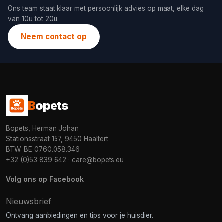
Ons team staat klaar met persoonlijk advies op maat, elke dag
van 10u tot 20u.
Neem contact op
B
opets
Bopets, Herman Johan
Stationsstraat 157, 9450 Haaltert
BTW: BE 0760.058.346
+32 (0)53 839 642
·
care@bopets.eu
Volg ons op Facebook
Nieuwsbrief
Ontvang aanbiedingen en tips voor je huisdier.