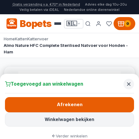
Gratis verzending v.a. €70* in Nederland
Advies elke dag 10u-20u
Veilig betalen via iDEAL
Nederlandse online dierenwinkel
Bopets
🇳🇱
0
Home
Katten
Kattenvoer
Almo Nature HFC Complete Sterilised Natvoer voor Honden -
Ham
Toegevoegd aan winkelwagen
Afrekenen
Winkelwagen bekijken
Verder winkelen