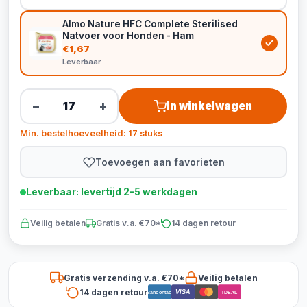
Almo Nature HFC Complete Sterilised
Natvoer voor Honden - Ham
€1,67
Leverbaar
−
+
In winkelwagen
Min. bestelhoeveelheid: 17 stuks
Toevoegen aan favorieten
Leverbaar: levertijd 2-5 werkdagen
Veilig betalen
Gratis v.a. €70*
14 dagen retour
Gratis verzending v.a. €70*
Veilig betalen
14 dagen retour
VISA
Bancontact
iDEAL