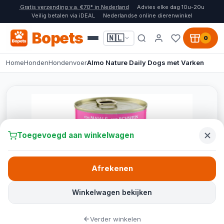
Gratis verzending v.a. €70* in Nederland
Advies elke dag 10u-20u
Veilig betalen via iDEAL
Nederlandse online dierenwinkel
Bopets
🇳🇱
0
Home
Honden
Hondenvoer
Almo Nature Daily Dogs met Varken
Toegevoegd aan winkelwagen
Afrekenen
Winkelwagen bekijken
Verder winkelen