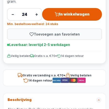
gram.
−
+
In winkelwagen
Min. bestelhoeveelheid: 24 stuks
Toevoegen aan favorieten
Leverbaar: levertijd 2-5 werkdagen
Veilig betalen
Gratis v.a. €70*
14 dagen retour
Gratis verzending v.a. €70*
Veilig betalen
14 dagen retour
VISA
Bancontact
iDEAL
Beschrijving