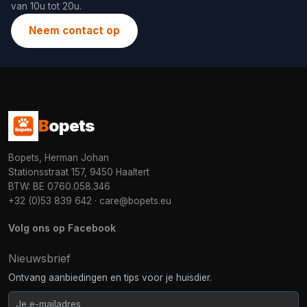
van 10u tot 20u.
Neem contact op
B
opets
Bopets, Herman Johan
Stationsstraat 157, 9450 Haaltert
BTW: BE 0760.058.346
+32 (0)53 839 642
·
care@bopets.eu
Volg ons op Facebook
Nieuwsbrief
Ontvang aanbiedingen en tips voor je huisdier.