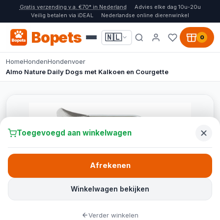
Gratis verzending v.a. €70* in Nederland
Advies elke dag 10u-20u
Veilig betalen via iDEAL
Nederlandse online dierenwinkel
Bopets
🇳🇱
0
Home
Honden
Hondenvoer
Almo Nature Daily Dogs met Kalkoen en Courgette
Toegevoegd aan winkelwagen
Afrekenen
Winkelwagen bekijken
Verder winkelen