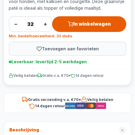
voor honden, met kalkoen en courgette. Deze graanvrije
paté is ideaal als topper of volledige maaltijd.
−
+
In winkelwagen
Min. bestelhoeveelheid: 32 stuks
Toevoegen aan favorieten
Leverbaar: levertijd 2-5 werkdagen
Veilig betalen
Gratis v.a. €70*
14 dagen retour
Gratis verzending v.a. €70*
Veilig betalen
14 dagen retour
VISA
Bancontact
iDEAL
Beschrijving