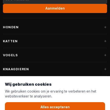
Aanmelden
HONDEN
Hondenmanden
KATTEN
Hondenkussens
Krabpalen
VOGELS
Fantail hondenmanden
Krabpaal grote katten
Hondenvoer
Parkieten
KNAAGDIEREN
Krabpalen voor Maine Coon
Hondensnoepjes & Snacks
Vogelvoer binnenvogels
Krabpaal onderdelen
Konijnenvoer
Wij gebruiken cookies
Hondenspeelgoed
Voederhuisjes
FANTAIL
Krabtonnen
Knaagdierenvoer
We gebruiken cookies om je ervaring te verbeteren en het
Halsband & Lijn
Nestkastjes & Nesting
websiteverkeer te analyseren.
Kattenmanden
Accessoires
Fantail hondenmanden
KLANTENSERVICE
Shampoo & Verzorging
Tuinvogelvoer
Kattenspeelgoed
Alles accepteren
Fantail hondenkussens