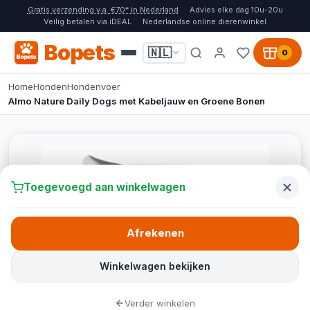
Gratis verzending v.a. €70* in Nederland
Advies elke dag 10u-20u
Veilig betalen via iDEAL
Nederlandse online dierenwinkel
Bopets
🇳🇱
0
Home
Honden
Hondenvoer
Almo Nature Daily Dogs met Kabeljauw en Groene Bonen
Toegevoegd aan winkelwagen
Afrekenen
Winkelwagen bekijken
Verder winkelen