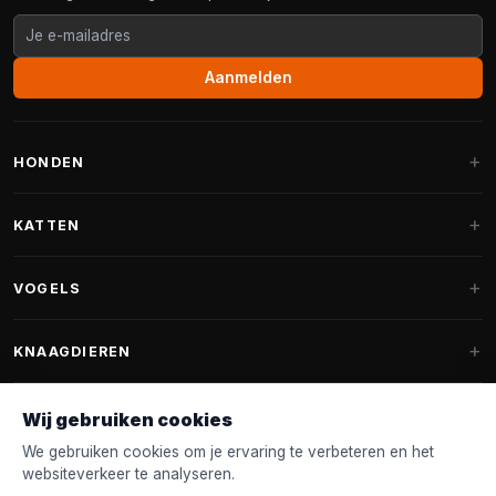
Aanmelden
HONDEN
Hondenmanden
KATTEN
Hondenkussens
Krabpalen
VOGELS
Fantail hondenmanden
Krabpaal grote katten
Hondenvoer
Parkieten
KNAAGDIEREN
Krabpalen voor Maine Coon
Hondensnoepjes & Snacks
Vogelvoer binnenvogels
Krabpaal onderdelen
Konijnenvoer
Wij gebruiken cookies
Hondenspeelgoed
Voederhuisjes
FANTAIL
Krabtonnen
Knaagdierenvoer
We gebruiken cookies om je ervaring te verbeteren en het
Halsband & Lijn
Nestkastjes & Nesting
websiteverkeer te analyseren.
Kattenmanden
Accessoires
Fantail hondenmanden