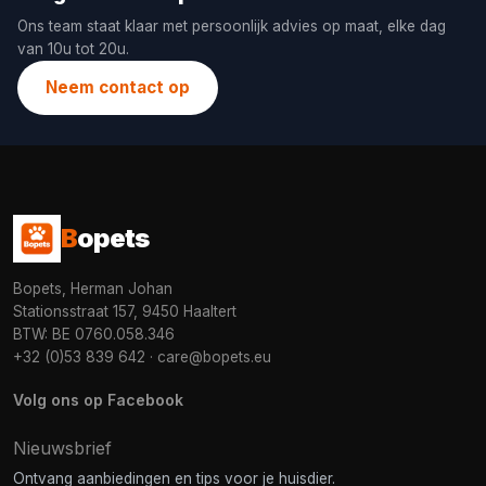
Ons team staat klaar met persoonlijk advies op maat, elke dag
van 10u tot 20u.
Neem contact op
B
opets
Bopets, Herman Johan
Stationsstraat 157, 9450 Haaltert
BTW: BE 0760.058.346
+32 (0)53 839 642
·
care@bopets.eu
Volg ons op Facebook
Nieuwsbrief
Ontvang aanbiedingen en tips voor je huisdier.