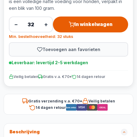
is een volledige natte voeding voor honden, verpakt in
een blik van 100 gram.
−
+
In winkelwagen
Min. bestelhoeveelheid: 32 stuks
Toevoegen aan favorieten
Leverbaar: levertijd 2-5 werkdagen
Veilig betalen
Gratis v.a. €70*
14 dagen retour
Gratis verzending v.a. €70*
Veilig betalen
14 dagen retour
VISA
Bancontact
iDEAL
Beschrijving