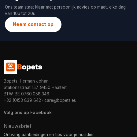
Ons team staat klaar met persoonlijk advies op maat, elke dag
van 10u tot 20u.
Neem contact op
B
opets
Bopets, Herman Johan
Stationsstraat 157, 9450 Haaltert
BTW: BE 0760.058.346
+32 (0)53 839 642
·
care@bopets.eu
Volg ons op Facebook
Nieuwsbrief
Ontvang aanbiedingen en tips voor je huisdier.