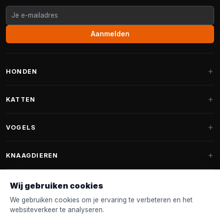
Aanmelden
HONDEN
Hondenmanden
KATTEN
Hondenkussens
Krabpalen
VOGELS
Fantail hondenmanden
Krabpaal grote katten
Hondenvoer
Parkieten
KNAAGDIEREN
Krabpalen voor Maine Coon
Hondensnoepjes & Snacks
Vogelvoer binnenvogels
Krabpaal onderdelen
Konijnenvoer
Wij gebruiken cookies
Hondenspeelgoed
Voederhuisjes
FANTAIL
Krabtonnen
Knaagdierenvoer
We gebruiken cookies om je ervaring te verbeteren en het
Halsband & Lijn
Nestkastjes & Nesting
websiteverkeer te analyseren.
Kattenmanden
Accessoires
Fantail hondenmanden