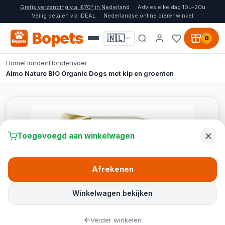
Gratis verzending v.a. €70* in Nederland
Advies elke dag 10u-20u
Veilig betalen via iDEAL
Nederlandse online dierenwinkel
Bopets
🇳🇱
0
Home
Honden
Hondenvoer
Almo Nature BIO Organic Dogs met kip en groenten
Toegevoegd aan winkelwagen
Afrekenen
Winkelwagen bekijken
Verder winkelen