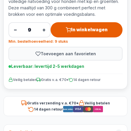
volledige natvoeding voor honden met kip en groenten.
Deze maaltijd van 300 g combineert perfect met
brokken voor een optimale voedingsbalans.
−
+
In winkelwagen
Min. bestelhoeveelheid: 9 stuks
Toevoegen aan favorieten
Leverbaar: levertijd 2-5 werkdagen
Veilig betalen
Gratis v.a. €70*
14 dagen retour
Gratis verzending v.a. €70*
Veilig betalen
14 dagen retour
VISA
Bancontact
iDEAL