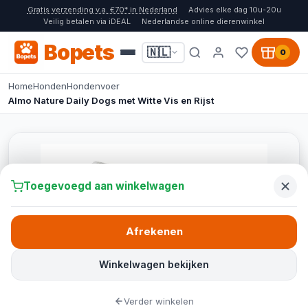
Gratis verzending v.a. €70* in Nederland
Advies elke dag 10u-20u
Veilig betalen via iDEAL
Nederlandse online dierenwinkel
Bopets
🇳🇱
0
Home
Honden
Hondenvoer
Almo Nature Daily Dogs met Witte Vis en Rijst
Toegevoegd aan winkelwagen
Afrekenen
Winkelwagen bekijken
Verder winkelen