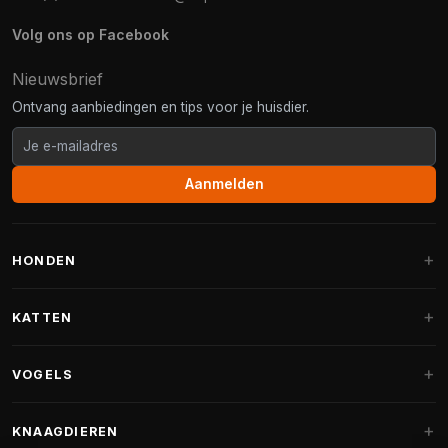
Volg ons op Facebook
Nieuwsbrief
Ontvang aanbiedingen en tips voor je huisdier.
Aanmelden
HONDEN
Hondenmanden
KATTEN
Hondenkussens
Krabpalen
VOGELS
Fantail hondenmanden
Krabpaal grote katten
Hondenvoer
Parkieten
KNAAGDIEREN
Krabpalen voor Maine Coon