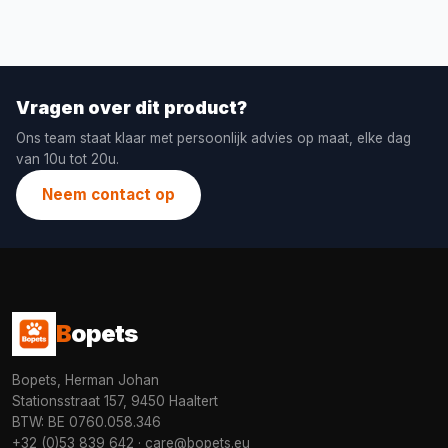
Vragen over dit product?
Ons team staat klaar met persoonlijk advies op maat, elke dag
van 10u tot 20u.
Neem contact op
B
opets
Bopets, Herman Johan
Stationsstraat 157, 9450 Haaltert
BTW: BE 0760.058.346
+32 (0)53 839 642
·
care@bopets.eu