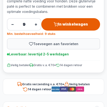
complete natte voeding voor honden. Deze glutenvrije
paté is perfect te combineren met brokken voor een
optimale voedingsbalans.
−
+
In winkelwagen
Min. bestelhoeveelheid: 9 stuks
Toevoegen aan favorieten
Leverbaar: levertijd 2-5 werkdagen
Veilig betalen
Gratis v.a. €70*
14 dagen retour
Gratis verzending v.a. €70*
Veilig betalen
14 dagen retour
VISA
Bancontact
iDEAL