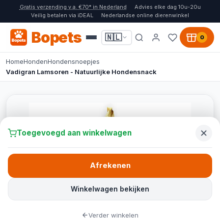
Gratis verzending v.a. €70* in Nederland
Advies elke dag 10u-20u
Veilig betalen via iDEAL
Nederlandse online dierenwinkel
Bopets
🇳🇱
0
Home
Honden
Hondensnoepjes
Vadigran Lamsoren - Natuurlijke Hondensnack
Toegevoegd aan winkelwagen
Afrekenen
Winkelwagen bekijken
Verder winkelen