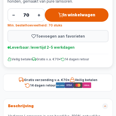
honden, gemaakt van pure lamsoren.
−
+
In winkelwagen
Min. bestelhoeveelheid: 70 stuks
Toevoegen aan favorieten
Leverbaar: levertijd 2-5 werkdagen
Veilig betalen
Gratis v.a. €70*
14 dagen retour
Gratis verzending v.a. €70*
Veilig betalen
14 dagen retour
VISA
Bancontact
iDEAL
Beschrijving